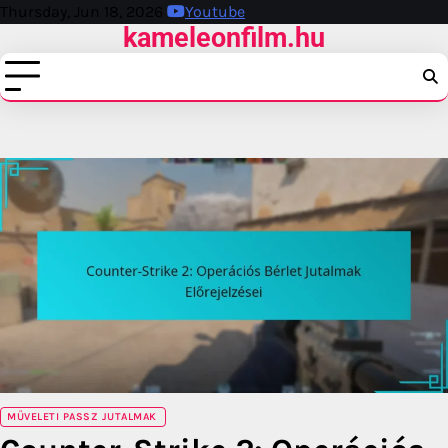
Skip
Thursday, Jun 18, 2026
Youtube
kameleonfilm.hu
to
content
MŰVELETI PASSZ JUTALMAK