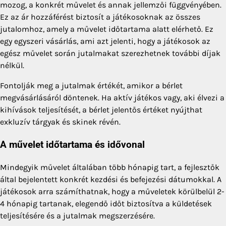
mozog, a konkrét művelet és annak jellemzői függvényében.
Ez az ár hozzáférést biztosít a játékosoknak az összes
jutalomhoz, amely a művelet időtartama alatt elérhető. Ez
egy egyszeri vásárlás, ami azt jelenti, hogy a játékosok az
egész művelet során jutalmakat szerezhetnek további díjak
nélkül.
Fontolják meg a jutalmak értékét, amikor a bérlet
megvásárlásáról döntenek. Ha aktív játékos vagy, aki élvezi a
kihívások teljesítését, a bérlet jelentős értéket nyújthat
exkluzív tárgyak és skinek révén.
A művelet időtartama és idővonal
Mindegyik művelet általában több hónapig tart, a fejlesztők
által bejelentett konkrét kezdési és befejezési dátumokkal. A
játékosok arra számíthatnak, hogy a műveletek körülbelül 2-
4 hónapig tartanak, elegendő időt biztosítva a küldetések
teljesítésére és a jutalmak megszerzésére.