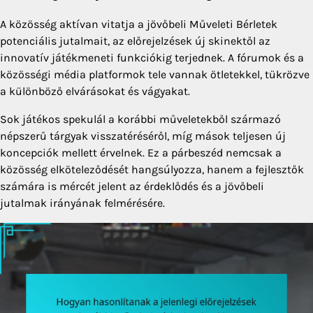
A közösség aktívan vitatja a jövőbeli Műveleti Bérletek
potenciális jutalmait, az előrejelzések új skinektől az
innovatív játékmeneti funkciókig terjednek. A fórumok és a
közösségi média platformok tele vannak ötletekkel, tükrözve
a különböző elvárásokat és vágyakat.
Sok játékos spekulál a korábbi műveletekből származó
népszerű tárgyak visszatéréséről, míg mások teljesen új
koncepciók mellett érvelnek. Ez a párbeszéd nemcsak a
közösség elköteleződését hangsúlyozza, hanem a fejlesztők
számára is mércét jelent az érdeklődés és a jövőbeli
jutalmak irányának felmérésére.