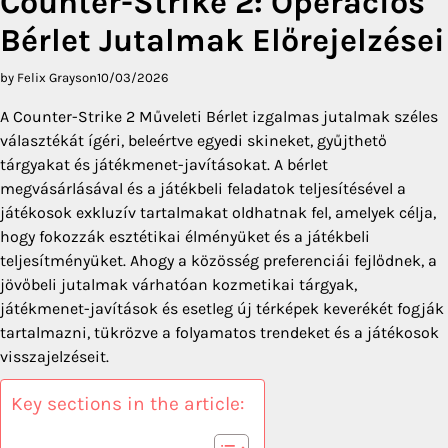
Counter-Strike 2: Operációs
Bérlet Jutalmak Előrejelzései
by Felix Grayson
10/03/2026
A Counter-Strike 2 Műveleti Bérlet izgalmas jutalmak széles
választékát ígéri, beleértve egyedi skineket, gyűjthető
tárgyakat és játékmenet-javításokat. A bérlet
megvásárlásával és a játékbeli feladatok teljesítésével a
játékosok exkluzív tartalmakat oldhatnak fel, amelyek célja,
hogy fokozzák esztétikai élményüket és a játékbeli
teljesítményüket. Ahogy a közösség preferenciái fejlődnek, a
jövőbeli jutalmak várhatóan kozmetikai tárgyak,
játékmenet-javítások és esetleg új térképek keverékét fogják
tartalmazni, tükrözve a folyamatos trendeket és a játékosok
visszajelzéseit.
Key sections in the article: