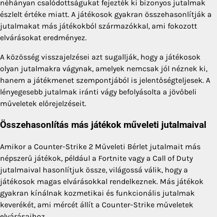
néhányan csalódottságukat fejezték ki bizonyos jutalmak
észlelt értéke miatt. A játékosok gyakran összehasonlítják a
jutalmakat más játékokból származókkal, ami fokozott
elvárásokat eredményez.
A közösség visszajelzései azt sugallják, hogy a játékosok
olyan jutalmakra vágynak, amelyek nemcsak jól néznek ki,
hanem a játékmenet szempontjából is jelentőségteljesek. A
lényegesebb jutalmak iránti vágy befolyásolta a jövőbeli
műveletek előrejelzéseit.
Összehasonlítás más játékok műveleti jutalmaival
Amikor a Counter-Strike 2 Műveleti Bérlet jutalmait más
népszerű játékok, például a Fortnite vagy a Call of Duty
jutalmaival hasonlítjuk össze, világossá válik, hogy a
játékosok magas elvárásokkal rendelkeznek. Más játékok
gyakran kínálnak kozmetikai és funkcionális jutalmak
keverékét, ami mércét állít a Counter-Strike műveletek
elvárásaihoz.