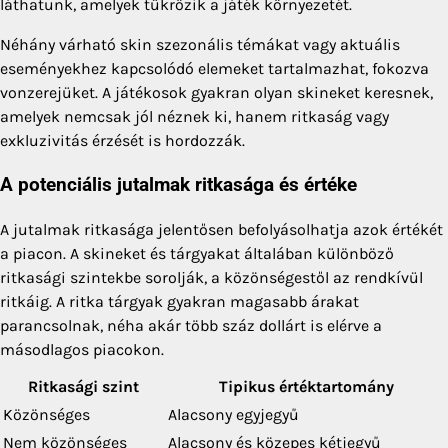
láthatunk, amelyek tükrözik a játék környezetét.
Néhány várható skin szezonális témákat vagy aktuális
eseményekhez kapcsolódó elemeket tartalmazhat, fokozva
vonzerejüket. A játékosok gyakran olyan skineket keresnek,
amelyek nemcsak jól néznek ki, hanem ritkaság vagy
exkluzivitás érzését is hordozzák.
A potenciális jutalmak ritkasága és értéke
A jutalmak ritkasága jelentősen befolyásolhatja azok értékét
a piacon. A skineket és tárgyakat általában különböző
ritkasági szintekbe sorolják, a közönségestől az rendkívül
ritkáig. A ritka tárgyak gyakran magasabb árakat
parancsolnak, néha akár több száz dollárt is elérve a
másodlagos piacokon.
Ritkasági szint
Tipikus értéktartomány
Közönséges
Alacsony egyjegyű
Nem közönséges
Alacsony és közepes kétjegyű