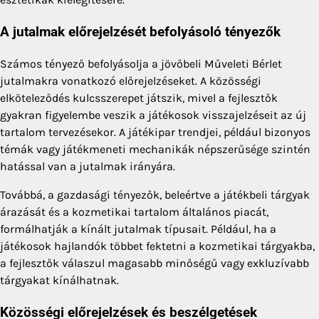
A jutalmak előrejelzését befolyásoló tényezők
Számos tényező befolyásolja a jövőbeli Műveleti Bérlet
jutalmakra vonatkozó előrejelzéseket. A közösségi
elköteleződés kulcsszerepet játszik, mivel a fejlesztők
gyakran figyelembe veszik a játékosok visszajelzéseit az új
tartalom tervezésekor. A játékipar trendjei, például bizonyos
témák vagy játékmeneti mechanikák népszerűsége szintén
hatással van a jutalmak irányára.
Továbbá, a gazdasági tényezők, beleértve a játékbeli tárgyak
árazását és a kozmetikai tartalom általános piacát,
formálhatják a kínált jutalmak típusait. Például, ha a
játékosok hajlandók többet fektetni a kozmetikai tárgyakba,
a fejlesztők válaszul magasabb minőségű vagy exkluzívabb
tárgyakat kínálhatnak.
Közösségi előrejelzések és beszélgetések