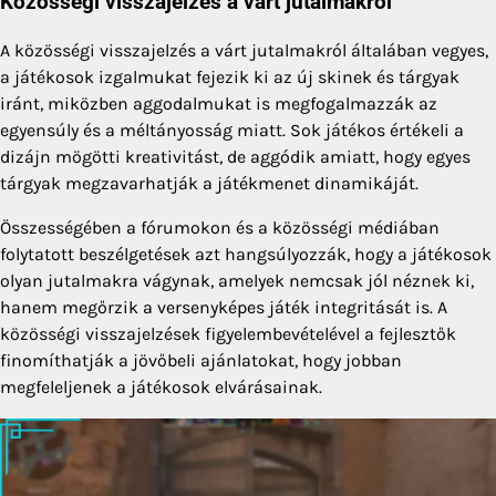
Közösségi visszajelzés a várt jutalmakról
A közösségi visszajelzés a várt jutalmakról általában vegyes,
a játékosok izgalmukat fejezik ki az új skinek és tárgyak
iránt, miközben aggodalmukat is megfogalmazzák az
egyensúly és a méltányosság miatt. Sok játékos értékeli a
dizájn mögötti kreativitást, de aggódik amiatt, hogy egyes
tárgyak megzavarhatják a játékmenet dinamikáját.
Összességében a fórumokon és a közösségi médiában
folytatott beszélgetések azt hangsúlyozzák, hogy a játékosok
olyan jutalmakra vágynak, amelyek nemcsak jól néznek ki,
hanem megőrzik a versenyképes játék integritását is. A
közösségi visszajelzések figyelembevételével a fejlesztők
finomíthatják a jövőbeli ajánlatokat, hogy jobban
megfeleljenek a játékosok elvárásainak.