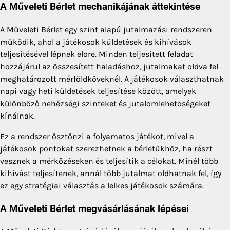
A Műveleti Bérlet mechanikájának áttekintése
A Műveleti Bérlet egy szint alapú jutalmazási rendszeren
működik, ahol a játékosok küldetések és kihívások
teljesítésével lépnek előre. Minden teljesített feladat
hozzájárul az összesített haladáshoz, jutalmakat oldva fel
meghatározott mérföldköveknél. A játékosok választhatnak
napi vagy heti küldetések teljesítése között, amelyek
különböző nehézségi szinteket és jutalomlehetőségeket
kínálnak.
Ez a rendszer ösztönzi a folyamatos játékot, mivel a
játékosok pontokat szerezhetnek a bérletükhöz, ha részt
vesznek a mérkőzéseken és teljesítik a célokat. Minél több
kihívást teljesítenek, annál több jutalmat oldhatnak fel, így
ez egy stratégiai választás a lelkes játékosok számára.
A Műveleti Bérlet megvásárlásának lépései