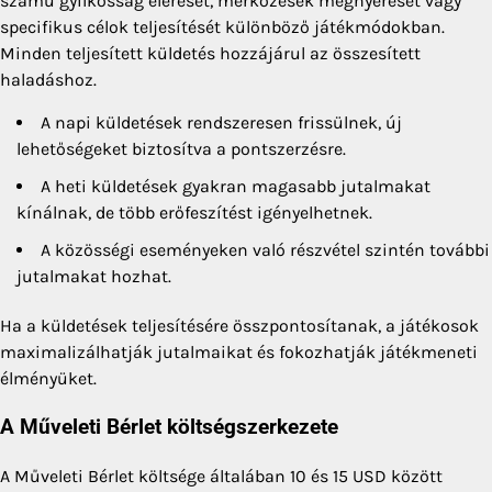
számú gyilkosság elérését, mérkőzések megnyerését vagy
specifikus célok teljesítését különböző játékmódokban.
Minden teljesített küldetés hozzájárul az összesített
haladáshoz.
A napi küldetések rendszeresen frissülnek, új
lehetőségeket biztosítva a pontszerzésre.
A heti küldetések gyakran magasabb jutalmakat
kínálnak, de több erőfeszítést igényelhetnek.
A közösségi eseményeken való részvétel szintén további
jutalmakat hozhat.
Ha a küldetések teljesítésére összpontosítanak, a játékosok
maximalizálhatják jutalmaikat és fokozhatják játékmeneti
élményüket.
A Műveleti Bérlet költségszerkezete
A Műveleti Bérlet költsége általában 10 és 15 USD között