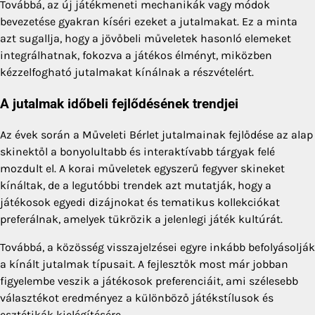
Továbbá, az új játékmeneti mechanikák vagy módok
bevezetése gyakran kíséri ezeket a jutalmakat. Ez a minta
azt sugallja, hogy a jövőbeli műveletek hasonló elemeket
integrálhatnak, fokozva a játékos élményt, miközben
kézzelfogható jutalmakat kínálnak a részvételért.
A jutalmak időbeli fejlődésének trendjei
Az évek során a Műveleti Bérlet jutalmainak fejlődése az alap
skinektől a bonyolultabb és interaktívabb tárgyak felé
mozdult el. A korai műveletek egyszerű fegyver skineket
kínáltak, de a legutóbbi trendek azt mutatják, hogy a
játékosok egyedi dizájnokat és tematikus kollekciókat
preferálnak, amelyek tükrözik a jelenlegi játék kultúrát.
Továbbá, a közösség visszajelzései egyre inkább befolyásolják
a kínált jutalmak típusait. A fejlesztők most már jobban
figyelembe veszik a játékosok preferenciáit, ami szélesebb
választékot eredményez a különböző játékstílusok és
esztétikák kielégítésére.