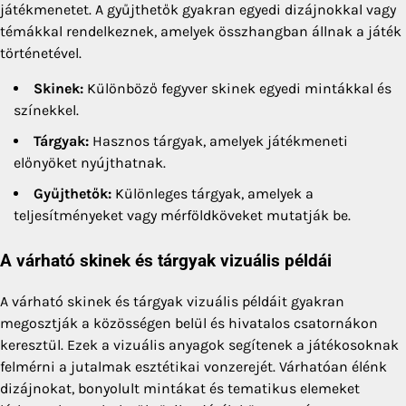
játékmenetet. A gyűjthetők gyakran egyedi dizájnokkal vagy
témákkal rendelkeznek, amelyek összhangban állnak a játék
történetével.
Skinek:
Különböző fegyver skinek egyedi mintákkal és
színekkel.
Tárgyak:
Hasznos tárgyak, amelyek játékmeneti
előnyöket nyújthatnak.
Gyűjthetők:
Különleges tárgyak, amelyek a
teljesítményeket vagy mérföldköveket mutatják be.
A várható skinek és tárgyak vizuális példái
A várható skinek és tárgyak vizuális példáit gyakran
megosztják a közösségen belül és hivatalos csatornákon
keresztül. Ezek a vizuális anyagok segítenek a játékosoknak
felmérni a jutalmak esztétikai vonzerejét. Várhatóan élénk
dizájnokat, bonyolult mintákat és tematikus elemeket