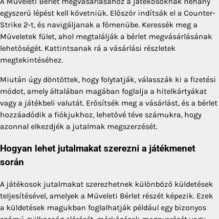
A Műveleti Bérlet megvásárlásához a játékosoknak néhány
egyszerű lépést kell követniük. Először indítsák el a Counter-
Strike 2-t, és navigáljanak a főmenübe. Keressék meg a
Műveletek fület, ahol megtalálják a bérlet megvásárlásának
lehetőségét. Kattintsanak rá a vásárlási részletek
megtekintéséhez.
Miután úgy döntöttek, hogy folytatják, válasszák ki a fizetési
módot, amely általában magában foglalja a hitelkártyákat
vagy a játékbeli valutát. Erősítsék meg a vásárlást, és a bérlet
hozzáadódik a fiókjukhoz, lehetővé téve számukra, hogy
azonnal elkezdjék a jutalmak megszerzését.
Hogyan lehet jutalmakat szerezni a játékmenet
során
A játékosok jutalmakat szerezhetnek különböző küldetések
teljesítésével, amelyek a Műveleti Bérlet részét képezik. Ezek
a küldetések magukban foglalhatják például egy bizonyos