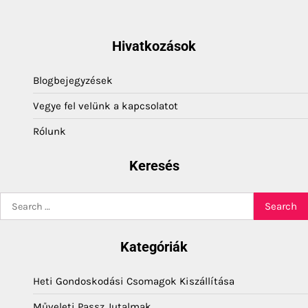
Hivatkozások
Blogbejegyzések
Vegye fel velünk a kapcsolatot
Rólunk
Keresés
Search
for:
Kategóriák
Heti Gondoskodási Csomagok Kiszállítása
Műveleti Passz Jutalmak