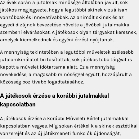
Az évek során a jutalmak minősége általában javult, sok
játékos megjegyezte, hogy a legutóbbi skinek vizuálisan
vonzóbbak és innovatívabbak. Az animált skinek és az
egyedi dizájnok bevezetése növelte a jövőbeli jutalmakkal
szembeni elvárásokat. A játékosok olyan tárgyakat keresnek,
amelyek kiemelkednek és egyéni érzést nyújtanak.
A mennyiség tekintetében a legutóbbi műveletek szélesebb
jutalomkínálatot biztosítottak, sok játékos több tárgyat is
kapott a művelet időtartama alatt. Ez a mennyiség
növekedése, a magasabb minőséggel együtt, hozzájárult a
közösség pozitívabb fogadtatásához.
A játékosok érzése a korábbi jutalmakkal
kapcsolatban
A játékosok érzése a korábbi Műveleti Bérlet jutalmakkal
kapcsolatban vegyes. Míg sokan értékelik a skinek esztétikai
vonzerejét és az új játékmeneti funkciók újdonságát,