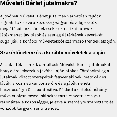
Műveleti Bérlet jutalmakra?
A jövőbeli Műveleti Bérlet jutalmak várhatóan fejlődni
fognak, tükrözve a közösség vágyait és a fejlesztők
meglátásait. Az előrejelzések kozmetikai tárgyak,
játékmenet-javítások és esetleg új térképek keverékét
sugallják, a korábbi műveletekből származó trendek alapján.
Szakértői elemzés a korábbi műveletek alapján
A szakértők elemzik a múltbeli Műveleti Bérlet jutalmakat,
hogy előre jelezzék a jövőbeli ajánlatokat. Történelmileg a
jutalmak között szerepeltek fegyver skinek, matricák és
ládák, a kozmetikai vonzerőre és a játékmeneti
hasznosságra összpontosítva. Például az utolsó néhány
művelet olyan egyedi skineket tartalmazott, amelyek
rezonáltak a közösséggel, jelezve a személyre szabottabb és
vonzóbb tárgyak iránti trendet.