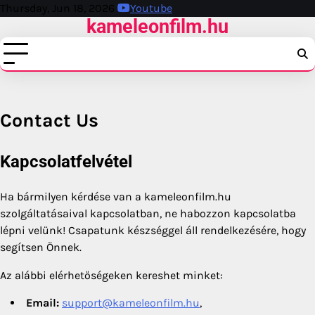
Skip
Thursday, Jun 18, 2026
Youtube
kameleonfilm.hu
to
content
Contact Us
Kapcsolatfelvétel
Ha bármilyen kérdése van a kameleonfilm.hu
szolgáltatásaival kapcsolatban, ne habozzon kapcsolatba
lépni velünk! Csapatunk készséggel áll rendelkezésére, hogy
segítsen Önnek.
Az alábbi elérhetőségeken kereshet minket:
Email:
support@kameleonfilm.hu
,