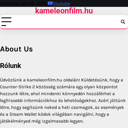
Skip
Thursday, Jun 18, 2026
Youtube
kameleonfilm.hu
to
content
About Us
Rólunk
Üdvözlünk a kameleonfilm.hu oldalán! Küldetésünk, hogy a
Counter-Strike 2 közösség számára egy olyan központot
hozzunk létre, ahol mindenki könnyedén hozzáférhet a
legfrissebb információkhoz és lehetőségekhez. Azért jöttünk
létre, hogy segítsünk neked a heti csomagok, az események
és a Steam Wallet kódok világában navigálni, hogy a
játékélményed még izgalmasabb legyen.