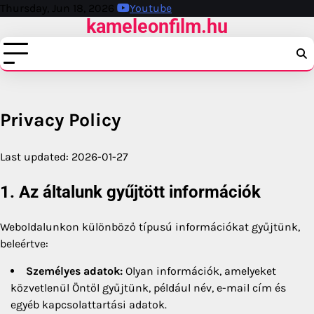
Skip
Thursday, Jun 18, 2026
Youtube
kameleonfilm.hu
to
content
Privacy Policy
Last updated: 2026-01-27
1. Az általunk gyűjtött információk
Weboldalunkon különböző típusú információkat gyűjtünk,
beleértve:
Személyes adatok:
Olyan információk, amelyeket
közvetlenül Öntől gyűjtünk, például név, e-mail cím és
egyéb kapcsolattartási adatok.