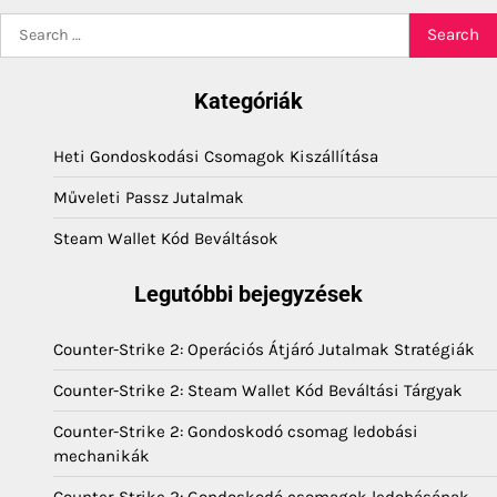
Search
for:
Kategóriák
Heti Gondoskodási Csomagok Kiszállítása
Műveleti Passz Jutalmak
Steam Wallet Kód Beváltások
Legutóbbi bejegyzések
Counter-Strike 2: Operációs Átjáró Jutalmak Stratégiák
Counter-Strike 2: Steam Wallet Kód Beváltási Tárgyak
Counter-Strike 2: Gondoskodó csomag ledobási
mechanikák
Counter-Strike 2: Gondoskodó csomagok ledobásának