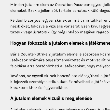
Minden jutalom elem az Operation Pass-ban egyedi jel
elemeket. Ezek a jellemzők tartalmazhatnak különleges
Például bizonyos fegyver skinek animált mintákkal re
nézik őket, fokozva a vizuális vonzerőt. Ezen kívül egy
tüzelik vagy újratöltik, így még inkább magával ragadó
Hogyan fokozzák a jutalom elemek a játékmene
Bár a Counter-Strike 2 jutalom elemei elsősorban kozme
játékosok számára teljesítményérzetet és motivációt n
feloldása arra ösztönözheti a játékosokat, hogy mélyeb
Továbbá, az egyedi skinek használata elősegítheti a játé
kifejezzék személyes stílusukat. Ez növelheti a játékél
karaktereikhez és fegyvereikhez.
A jutalom elemek vizuális megjelenése
A jutalom elemek vizuális megjelenése az Operation Pa