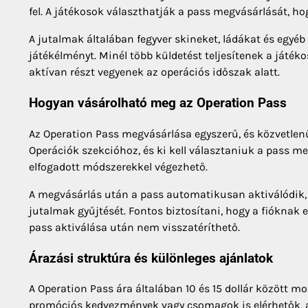
fel. A játékosok választhatják a pass megvásárlását, h
A jutalmak általában fegyver skineket, ládákat és egy
játékélményt. Minél több küldetést teljesítenek a játéko
aktívan részt vegyenek az operációs időszak alatt.
Hogyan vásárolható meg az Operation Pass
Az Operation Pass megvásárlása egyszerű, és közvetlenü
Operációk szekcióhoz, és ki kell választaniuk a pass me
elfogadott módszerekkel végezhető.
A megvásárlás után a pass automatikusan aktiválódik, 
jutalmak gyűjtését. Fontos biztosítani, hogy a fióknak 
pass aktiválása után nem visszatéríthető.
Árazási struktúra és különleges ajánlatok
A Operation Pass ára általában 10 és 15 dollár között m
promóciós kedvezmények vagy csomagok is elérhetők, a