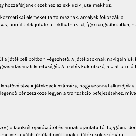
ogy hozzáférjenek ezekhez az exkluzív jutalmakhoz.
éb kozmetikai elemeket tartalmaznak, amelyek fokozzák a
sok, annál több jutalmat oldhatnak fel, így elengedhetetlen, h
l a játékbeli boltban végezhető. A játékosoknak navigálniuk k
gvásárlásának lehetőségét. A fizetés különböző, a platform ál
lehetővé téve a játékosok számára, hogy azonnal elkezdjék a
elegendő pénzeszköze legyen a tranzakció befejezéséhez, mive
ozog, a konkrét operációtól és annak ajánlataitól függően. Idő
melyek további értéket nyújtanak a játékosok számára.