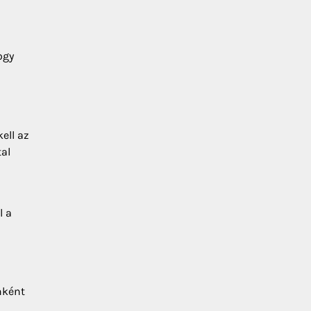
ogy
ell az
tal
l a
nként