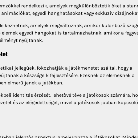
lemzőkkel rendelkezik, amelyek megkülönböztetik őket a stan
 animációkat, egyedi hanghatásokat vagy exkluzív dizájnokat
ndelkezhetnek, amelyek megváltoznak, amikor különböző szög
es elemek egyedi hangokat is tartalmazhatnak, amikor a fegyv
 élményt nyújtanak.
tet
tikai jellegűek, fokozhatják a játékmenetet azáltal, hogy a
yújtanak a készségeik fejlesztésére. Ezeknek az elemeknek a
ben elmerüljenek a játékban.
kbeli identitás érzését, lehetővé téve a játékosok számára, h
vezetet és az elégedettséget, mivel a játékosok jobban kapcso
ss-ban jelentős aspektus, amely vonzza a játékosokat. Minde