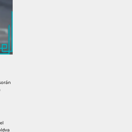
 során
a
el
oldva