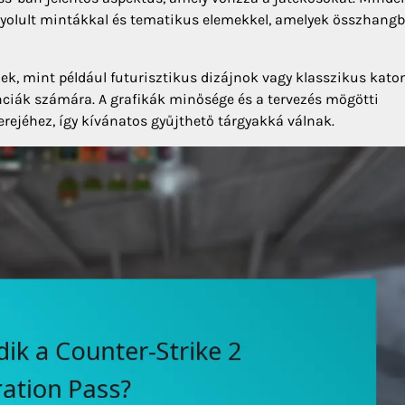
bonyolult mintákkal és tematikus elemekkel, amelyek összhang
k, mint például futurisztikus dizájnok vagy klasszikus kato
nciák számára. A grafikák minősége és a tervezés mögötti
erejéhez, így kívánatos gyűjthető tárgyakká válnak.