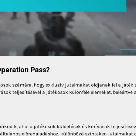
Operation Pass?
kosok számára, hogy exkluzív jutalmakat oldjanak fel a játék
ások teljesítésével a játékosok különféle elemeket, beleértve 
ködik, ahol a játékosok küldetések és kihívások teljesítésév
az általános előrehaladáshoz, különböző szinteken jutalmakat 