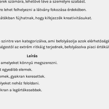
erek számára, lehetővé téve a személyre szabást.
e lehet felhelyezni a látvány fokozása érdekében.
átékban fújhatnak, hogy kifejezzék kreativitásukat.
szintre van kategorizálva, ami befolyásolja azok elérhetőségé
gestől az extrém ritkáig terjednek, befolyásolva piaci értékü
Leírás
, amelyeket könnyű megszerezni.
it egyedibb elemek.
mek, gyakran keresettek.
yeket nehéz feloldani.
akran a legértékesebbek.