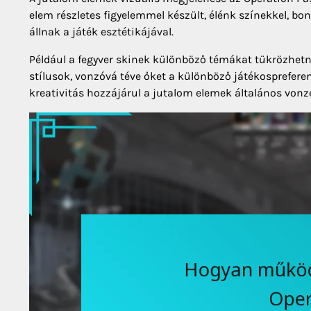
elem részletes figyelemmel készült, élénk színekkel, 
állnak a játék esztétikájával.
Például a fegyver skinek különböző témákat tükrözhetne
stílusok, vonzóvá téve őket a különböző játékosprefere
kreativitás hozzájárul a jutalom elemek általános vonz