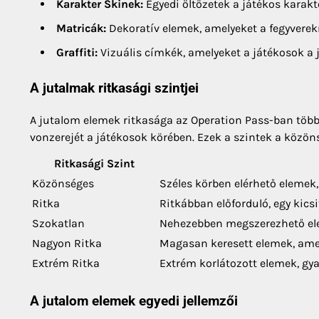
Karakter Skinek:
Egyedi öltözetek a játékos karakt
Matricák:
Dekoratív elemek, amelyeket a fegyverekr
Graffiti:
Vizuális címkék, amelyeket a játékosok a j
A jutalmak ritkasági szintjei
A jutalom elemek ritkasága az Operation Pass-ban több 
vonzerejét a játékosok körében. Ezek a szintek a közönsé
Ritkasági Szint
Közönséges
Széles körben elérhető elemek
Ritka
Ritkábban előforduló, egy kics
Szokatlan
Nehezebben megszerezhető ele
Nagyon Ritka
Magasan keresett elemek, amel
Extrém Ritka
Extrém korlátozott elemek, gy
A jutalom elemek egyedi jellemzői