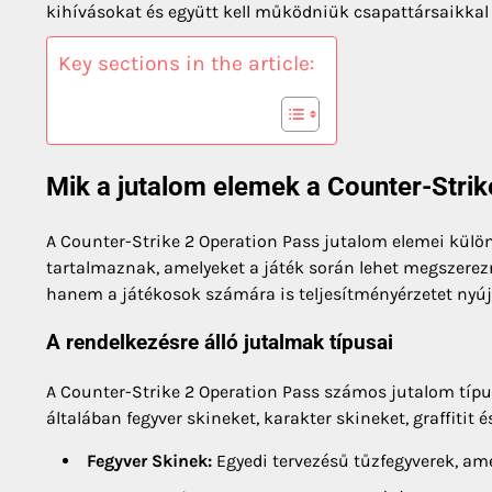
kihívásokat és együtt kell működniük csapattársaikka
Key sections in the article:
Mik a jutalom elemek a Counter-Stri
A Counter-Strike 2 Operation Pass jutalom elemei külön
tartalmaznak, amelyeket a játék során lehet megszerez
hanem a játékosok számára is teljesítményérzetet nyúj
A rendelkezésre álló jutalmak típusai
A Counter-Strike 2 Operation Pass számos jutalom típus
általában fegyver skineket, karakter skineket, graffitit
Fegyver Skinek:
Egyedi tervezésű tűzfegyverek, ame