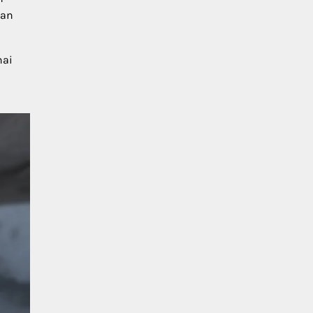
ban
nai