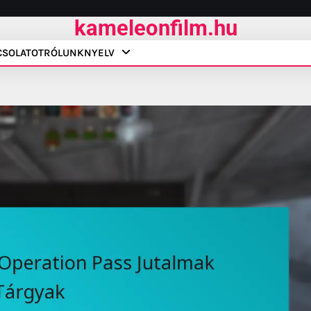
kameleonfilm.hu
CSOLATOT
RÓLUNK
NYELV