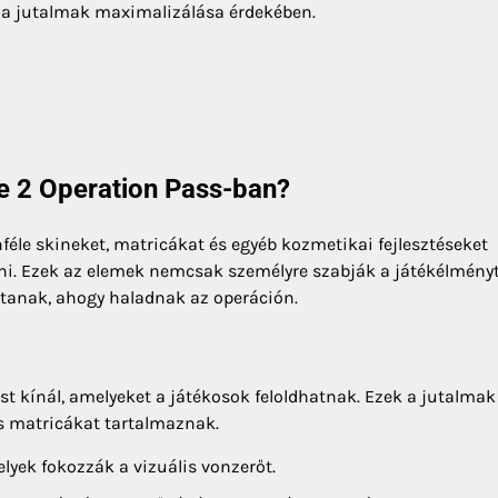
l a jutalmak maximalizálása érdekében.
ke 2 Operation Pass-ban?
féle skineket, matricákat és egyéb kozmetikai fejlesztéseket
ni. Ezek az elemek nemcsak személyre szabják a játékélményt
tanak, ahogy haladnak az operáción.
t kínál, amelyeket a játékosok feloldhatnak. Ezek a jutalmak
 és matricákat tartalmaznak.
lyek fokozzák a vizuális vonzerőt.