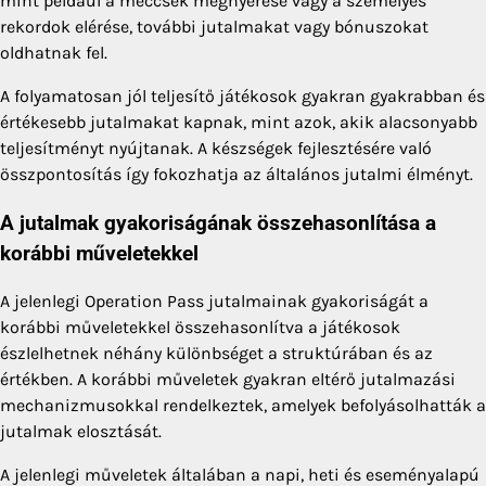
mint például a meccsek megnyerése vagy a személyes
rekordok elérése, további jutalmakat vagy bónuszokat
oldhatnak fel.
A folyamatosan jól teljesítő játékosok gyakran gyakrabban és
értékesebb jutalmakat kapnak, mint azok, akik alacsonyabb
teljesítményt nyújtanak. A készségek fejlesztésére való
összpontosítás így fokozhatja az általános jutalmi élményt.
A jutalmak gyakoriságának összehasonlítása a
korábbi műveletekkel
A jelenlegi Operation Pass jutalmainak gyakoriságát a
korábbi műveletekkel összehasonlítva a játékosok
észlelhetnek néhány különbséget a struktúrában és az
értékben. A korábbi műveletek gyakran eltérő jutalmazási
mechanizmusokkal rendelkeztek, amelyek befolyásolhatták a
jutalmak elosztását.
A jelenlegi műveletek általában a napi, heti és eseményalapú