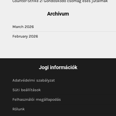
Counter-Strike 2: Gondoskodó csomag esés jutalmak
Archívum
March 2026
February 2026
Jogi információk
Adatvédelmi szabályzat
Süti beállítások
Felhasználói megállapodás
Rólunk