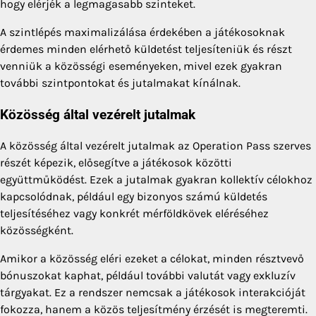
hogy elérjék a legmagasabb szinteket.
A szintlépés maximalizálása érdekében a játékosoknak
érdemes minden elérhető küldetést teljesíteniük és részt
venniük a közösségi eseményeken, mivel ezek gyakran
további szintpontokat és jutalmakat kínálnak.
Közösség által vezérelt jutalmak
A közösség által vezérelt jutalmak az Operation Pass szerves
részét képezik, elősegítve a játékosok közötti
együttműködést. Ezek a jutalmak gyakran kollektív célokhoz
kapcsolódnak, például egy bizonyos számú küldetés
teljesítéséhez vagy konkrét mérföldkövek eléréséhez
közösségként.
Amikor a közösség eléri ezeket a célokat, minden résztvevő
bónuszokat kaphat, például további valutát vagy exkluzív
tárgyakat. Ez a rendszer nemcsak a játékosok interakcióját
fokozza, hanem a közös teljesítmény érzését is megteremti.