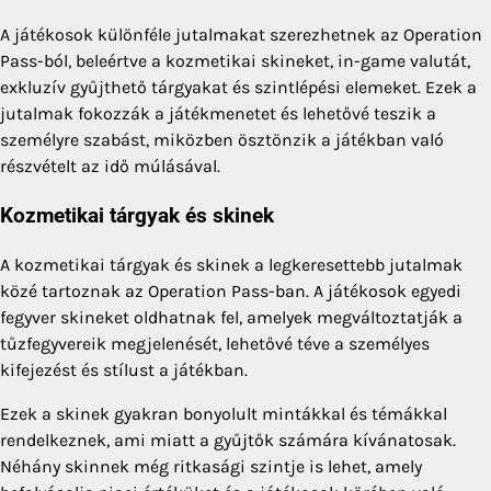
A játékosok különféle jutalmakat szerezhetnek az Operation
Pass-ból, beleértve a kozmetikai skineket, in-game valutát,
exkluzív gyűjthető tárgyakat és szintlépési elemeket. Ezek a
jutalmak fokozzák a játékmenetet és lehetővé teszik a
személyre szabást, miközben ösztönzik a játékban való
részvételt az idő múlásával.
Kozmetikai tárgyak és skinek
A kozmetikai tárgyak és skinek a legkeresettebb jutalmak
közé tartoznak az Operation Pass-ban. A játékosok egyedi
fegyver skineket oldhatnak fel, amelyek megváltoztatják a
tűzfegyvereik megjelenését, lehetővé téve a személyes
kifejezést és stílust a játékban.
Ezek a skinek gyakran bonyolult mintákkal és témákkal
rendelkeznek, ami miatt a gyűjtők számára kívánatosak.
Néhány skinnek még ritkasági szintje is lehet, amely