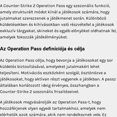
A Counter-Strike 2 Operation Pass egy szezonális funkció,
amely strukturált módot kínál a játékosok számára, hogy
jutalmakat szerezzenek a játékmenet során. Különböző
küldetésekben és kihívásokban való részvétellel a játékosok
exkluzív tárgyakat, skineket és egyéb előnyöket oldhatnak fel,
amelyek fokozzák játékélményüket.
Az Operation Pass definíciója és célja
Az Operation Pass célja, hogy bevonja a játékosokat egy sor
küldetés biztosításával, amelyeket jutalmakért lehet
teljesíteni. Motivációs eszközként szolgál, ösztönözve a
játékosokat, hogy aktívan részt vegyenek a játékban. A passz
általában korlátozott ideig érvényes, összhangban a
Counter-Strike 2 szezonális frissítéseivel.
A játékosok megvásárolják az Operation Pass-t, hogy
hozzáférjenek olyan egyedi tartalmakhoz, amelyek nem
elérhetők azok számára, akik nem rendelkeznek vele. Ez