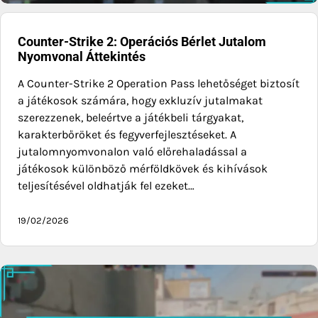
Counter-Strike 2: Operációs Bérlet Jutalom
Nyomvonal Áttekintés
A Counter-Strike 2 Operation Pass lehetőséget biztosít
a játékosok számára, hogy exkluzív jutalmakat
szerezzenek, beleértve a játékbeli tárgyakat,
karakterbőröket és fegyverfejlesztéseket. A
jutalomnyomvonalon való előrehaladással a
játékosok különböző mérföldkövek és kihívások
teljesítésével oldhatják fel ezeket…
19/02/2026