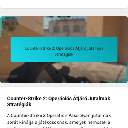
Counter-Strike 2: Operációs Átjáró Jutalmak
Stratégiák
A Counter-Strike 2 Operation Pass olyan jutalmak
sorát kínálja a játékosoknak, amelyek nemcsak a