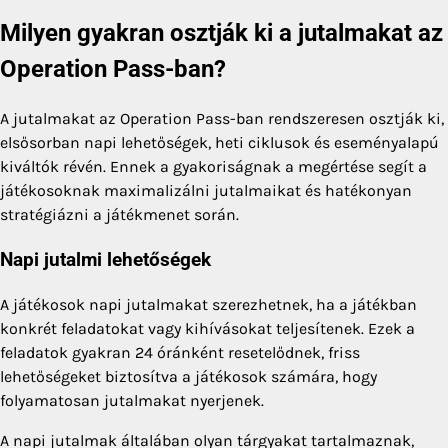
Milyen gyakran osztják ki a jutalmakat az
Operation Pass-ban?
A jutalmakat az Operation Pass-ban rendszeresen osztják ki,
elsősorban napi lehetőségek, heti ciklusok és eseményalapú
kiváltók révén. Ennek a gyakoriságnak a megértése segít a
játékosoknak maximalizálni jutalmaikat és hatékonyan
stratégiázni a játékmenet során.
Napi jutalmi lehetőségek
A játékosok napi jutalmakat szerezhetnek, ha a játékban
konkrét feladatokat vagy kihívásokat teljesítenek. Ezek a
feladatok gyakran 24 óránként resetelődnek, friss
lehetőségeket biztosítva a játékosok számára, hogy
folyamatosan jutalmakat nyerjenek.
A napi jutalmak általában olyan tárgyakat tartalmaznak,