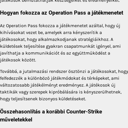
játékosok bemutathatják készségeiket és eredményeiket.
Hogyan fokozza az Operation Pass a játékmenetet
Az Operation Pass fokozza a játékmenetet azáltal, hogy új
kihívásokat vezet be, amelyek arra kényszerítik a
játékosokat, hogy alkalmazkodjanak stratégiáikhoz. A
küldetések teljesítése gyakran csapatmunkát igényel, ami
javíthatja a kommunikációt és az együttműködést a
játékosok között.
Továbbá, a jutalmazási rendszer ösztönzi a játékosokat, hogy
felfedezzék a különböző játékmódokat és térképeket, ami
változatosabb játékélményt eredményez. A játékosok új
taktikák vagy szerepek kipróbálására is kényszerülhetnek,
hogy teljesítsenek bizonyos küldetéseket.
Összehasonlítás a korábbi Counter-Strike
műveletekkel