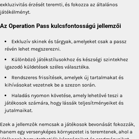
exkluzivitás érzését teremti, és fokozza az általános
játékélményt.
Az Operation Pass kulcsfontosságú jellemzői
Exkluzív skinek és tárgyak, amelyeket csak a passz
révén lehet megszerezni.
Különböző játékstílusokhoz és készségi szintekhez
igazodó küldetések széles választéka.
Rendszeres frissítések, amelyek új tartalmakat és
kihívásokat vezetnek be a szezon során.
Haladás nyomon követése, amely lehetővé teszi a
játékosok számára, hogy lássák teljesítményeiket és
jutalmaikat.
Ezek a jellemzők nemcsak a játékosok bevonását fokozzák,
hanem egy versenyképes környezetet is teremtenek, ahol a