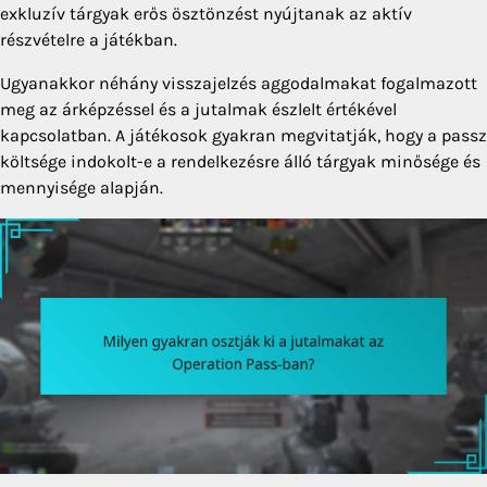
exkluzív tárgyak erős ösztönzést nyújtanak az aktív
részvételre a játékban.
Ugyanakkor néhány visszajelzés aggodalmakat fogalmazott
meg az árképzéssel és a jutalmak észlelt értékével
kapcsolatban. A játékosok gyakran megvitatják, hogy a passz
költsége indokolt-e a rendelkezésre álló tárgyak minősége és
mennyisége alapján.