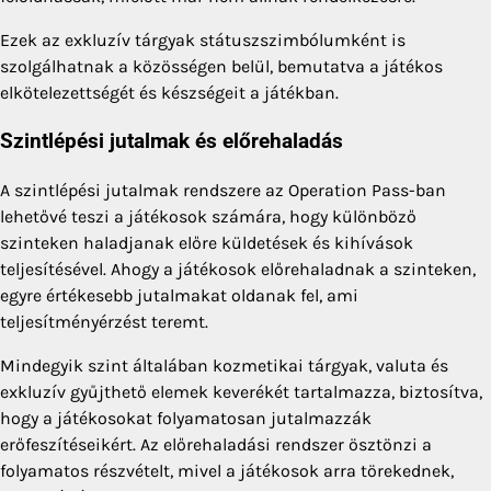
Ezek az exkluzív tárgyak státuszszimbólumként is
szolgálhatnak a közösségen belül, bemutatva a játékos
elkötelezettségét és készségeit a játékban.
Szintlépési jutalmak és előrehaladás
A szintlépési jutalmak rendszere az Operation Pass-ban
lehetővé teszi a játékosok számára, hogy különböző
szinteken haladjanak előre küldetések és kihívások
teljesítésével. Ahogy a játékosok előrehaladnak a szinteken,
egyre értékesebb jutalmakat oldanak fel, ami
teljesítményérzést teremt.
Mindegyik szint általában kozmetikai tárgyak, valuta és
exkluzív gyűjthető elemek keverékét tartalmazza, biztosítva,
hogy a játékosokat folyamatosan jutalmazzák
erőfeszítéseikért. Az előrehaladási rendszer ösztönzi a
folyamatos részvételt, mivel a játékosok arra törekednek,