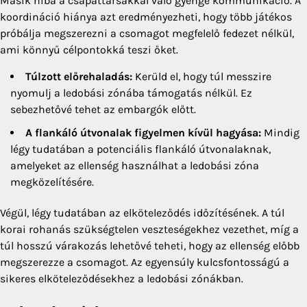
Másik hiba a csapattársakkal való gyenge kommunikáció. A
koordináció hiánya azt eredményezheti, hogy több játékos
próbálja megszerezni a csomagot megfelelő fedezet nélkül,
ami könnyű célpontokká teszi őket.
Túlzott előrehaladás:
Kerüld el, hogy túl messzire
nyomulj a ledobási zónába támogatás nélkül. Ez
sebezhetővé tehet az embargók előtt.
A flankáló útvonalak figyelmen kívül hagyása:
Mindig
légy tudatában a potenciális flankáló útvonalaknak,
amelyeket az ellenség használhat a ledobási zóna
megközelítésére.
Végül, légy tudatában az elköteleződés időzítésének. A túl
korai rohanás szükségtelen veszteségekhez vezethet, míg a
túl hosszú várakozás lehetővé teheti, hogy az ellenség előbb
megszerezze a csomagot. Az egyensúly kulcsfontosságú a
sikeres elköteleződésekhez a ledobási zónákban.