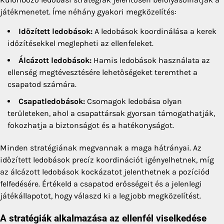
játékmenetet. Íme néhány gyakori megközelítés:
Időzített ledobások:
A ledobások koordinálása a kerek
időzítésekkel meglepheti az ellenfeleket.
Álcázott ledobások:
Hamis ledobások használata az
ellenség megtévesztésére lehetőségeket teremthet a
csapatod számára.
Csapatledobások:
Csomagok ledobása olyan
területeken, ahol a csapattársak gyorsan támogathatják,
fokozhatja a biztonságot és a hatékonyságot.
Minden stratégiának megvannak a maga hátrányai. Az
időzített ledobások precíz koordinációt igényelhetnek, míg
az álcázott ledobások kockázatot jelenthetnek a pozíciód
felfedésére. Értékeld a csapatod erősségeit és a jelenlegi
játékállapotot, hogy válaszd ki a legjobb megközelítést.
A stratégiák alkalmazása az ellenfél viselkedése