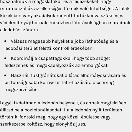
használniuk a magaslatokat és a fedezékeket, hogy
minimalizálják az ellenséges tűznek való kitettséget. A falak
közelében vagy akadályok mögött tartózkodva szükséges
védelmet nyújthatnak, miközben látótávolságban maradnak
a ledobási zónára.
Válassz magasabb helyeket a jobb láthatóság és a
ledobási terület feletti kontroll érdekében.
Koordinálj a csapattagokkal, hogy több szöget
fedezzenek és megakadályozzák az embargókat.
Használj füstgránátokat a látás elhomályosítására és
biztonságosabb környezet létrehozására a csomag
megszerzéséhez.
Legyél tudatában a ledobás helyének, és ennek megfelelően
állítsd be a pozicionálásodat. Ha a ledobás nyílt területen
történik, fontold meg, hogy egy közeli épületbe vagy
szerkezetbe költözz, hogy előnyhöz juss.