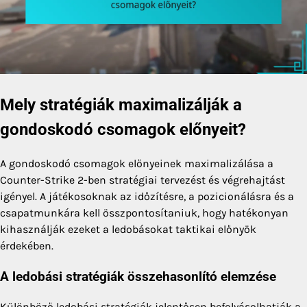
Mely stratégiák maximalizálják a
gondoskodó csomagok előnyeit?
A gondoskodó csomagok előnyeinek maximalizálása a
Counter-Strike 2-ben stratégiai tervezést és végrehajtást
igényel. A játékosoknak az időzítésre, a pozicionálásra és a
csapatmunkára kell összpontosítaniuk, hogy hatékonyan
kihasználják ezeket a ledobásokat taktikai előnyök
érdekében.
A ledobási stratégiák összehasonlító elemzése
Különböző ledobási stratégiák jelentősen befolyásolhatják a