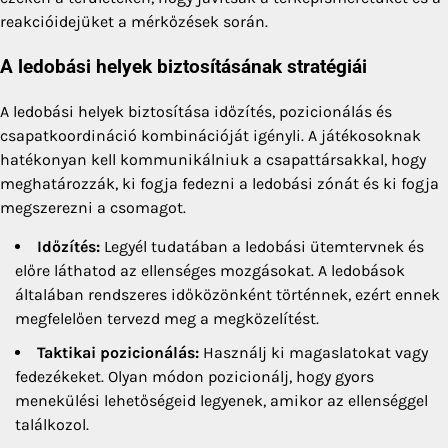
reakcióidejüket a mérkőzések során.
A ledobási helyek biztosításának stratégiái
A ledobási helyek biztosítása időzítés, pozicionálás és
csapatkoordináció kombinációját igényli. A játékosoknak
hatékonyan kell kommunikálniuk a csapattársakkal, hogy
meghatározzák, ki fogja fedezni a ledobási zónát és ki fogja
megszerezni a csomagot.
Időzítés:
Legyél tudatában a ledobási ütemtervnek és
előre láthatod az ellenséges mozgásokat. A ledobások
általában rendszeres időközönként történnek, ezért ennek
megfelelően tervezd meg a megközelítést.
Taktikai pozicionálás:
Használj ki magaslatokat vagy
fedezékeket. Olyan módon pozicionálj, hogy gyors
menekülési lehetőségeid legyenek, amikor az ellenséggel
találkozol.