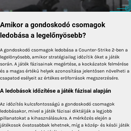
Amikor a gondoskodó csomagok
ledobása a legelőnyösebb?
A gondoskodó csomagok ledobása a Counter-Strike 2-ben a
legelőnyösebb, amikor stratégiailag időzítik őket a játék
során. A játék fázisainak megértése, a kockázatok felmérése
és a magas értékű helyek azonosítása jelentősen növelheti a
csapatod esélyeit az értékes erőforrások megszerzésére.
A ledobások időzítése a játék fázisai alapján
Az időzítés kulcsfontosságú a gondoskodó csomagok
ledobásakor, mivel a játék fázisai diktálják a legjobb
pillanatokat a kihasználásukra. A mérkőzés elején a
játékosok óvatosabbak lehetnek, míg a közép- és késői játék