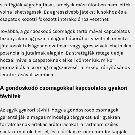
stratégiák végrehajtását, amelyek máskülönben nem lettek
volna lehetségesek. Ez agresszívebb játékstílusokhoz és a
csapatok közötti fokozott interakcióhoz vezethet.
Továbbá, a gondoskodó csomagok tartalmával kapcsolatos
bizonytalanság pszichológiai háborúhoz vezethet, mivel a
játékosok túlságosan óvatosak vagy agresszívek lehetnek a
potenciális jutalmak alapján. Ez stratégiák rétegeit adja
hozzá, mivel a csapatoknak el kell dönteniük, mikor
priorizálják a csomag megszerzését a térkép irányításának
fenntartásával szemben.
A gondoskodó csomagokkal kapcsolatos gyakori
tévhitek
Az egyik gyakori tévhit, hogy a gondoskodó csomagok
garantálják a magas minőségű tárgyakat. Bár gyakran
tartalmaznak értékes erőforrásokat, a tartalom széles
spektrumot ölelhet fel, és a játékosok nem mindig kapják