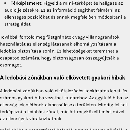
Térképismeret:
Figyeld a mini-térképet és hallgass az
audio jelzésekre. Ez az információ segíthet felmérni az
ellenséges pozíciókat és ennek megfelelően módosítani a
stratégiádat.
Továbbá, fontold meg füstgránátok vagy villanógránátok
használatát az ellenség látásának elhomályosítására a
ledobás biztosítása során. Ez lehetőségeket teremthet a
csapatod számára, hogy biztonságosan összegyűjtsék a
csomagot.
A ledobási zónákban való elkövetett gyakori hibák
A ledobási zónákban való elköteleződés kockázatos lehet, és
számos gyakori hiba vezethet kudarchoz. Az egyik fő hiba az
ellenség jelenlétének alábecsülése a területen. Mindig fel kell
térképezni a ledobási zónát, mielőtt megközelítenéd, mivel
az ellenségek várakozhatnak.