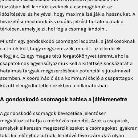
tisztában kell lenniük ezeknek a csomagoknak az
időzítésével és helyével, hogy maximalizálják a hasznukat. A
bevezetési mechanikák vizuális jelzést tartalmaznak a
térképen, amely jelzi, hol fog a csomag landolni.
Miután egy gondoskodó csomagot ledobtak, a játékosoknak
sietniük kell, hogy megszerezzék, mielőtt az ellenfelek
elfogják. Ez egy magas tétű forgatókönyvet teremt, ahol a
csapatoknak egyensúlyozniuk kell a kitettség kockázatát a
hatalmas tárgyak megszerzésének potenciális jutalmával
szemben. A koordináció és a kommunikáció a csapattagok
között elengedhetetlen ezekben a pillanatokban.
A gondoskodó csomagok hatása a játékmenetre
A gondoskodó csomagok bevezetése jelentősen
megváltoztathatja a mérkőzés menetét. Azok a csapatok,
amelyek sikeresen megszerzik ezeket a csomagokat, gyakran
taktikai előnyhöz jutnak, lehetővé téve számukra olyan