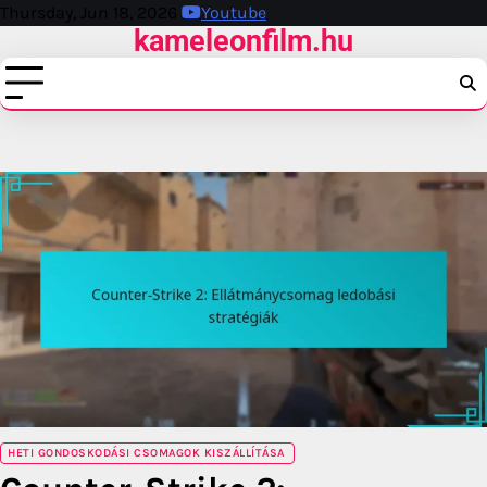
Skip
Thursday, Jun 18, 2026
Youtube
kameleonfilm.hu
to
content
HETI GONDOSKODÁSI CSOMAGOK KISZÁLLÍTÁSA