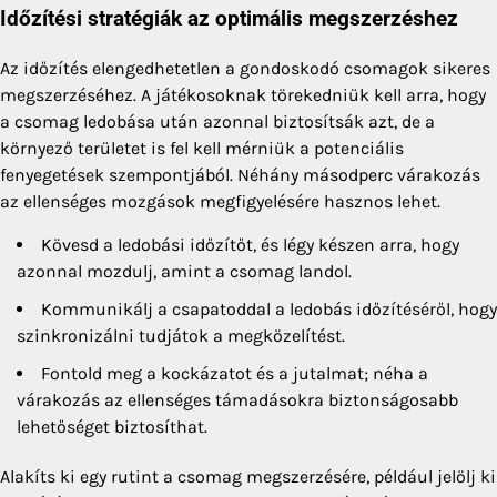
Időzítési stratégiák az optimális megszerzéshez
Az időzítés elengedhetetlen a gondoskodó csomagok sikeres
megszerzéséhez. A játékosoknak törekedniük kell arra, hogy
a csomag ledobása után azonnal biztosítsák azt, de a
környező területet is fel kell mérniük a potenciális
fenyegetések szempontjából. Néhány másodperc várakozás
az ellenséges mozgások megfigyelésére hasznos lehet.
Kövesd a ledobási időzítőt, és légy készen arra, hogy
azonnal mozdulj, amint a csomag landol.
Kommunikálj a csapatoddal a ledobás időzítéséről, hogy
szinkronizálni tudjátok a megközelítést.
Fontold meg a kockázatot és a jutalmat; néha a
várakozás az ellenséges támadásokra biztonságosabb
lehetőséget biztosíthat.
Alakíts ki egy rutint a csomag megszerzésére, például jelölj ki