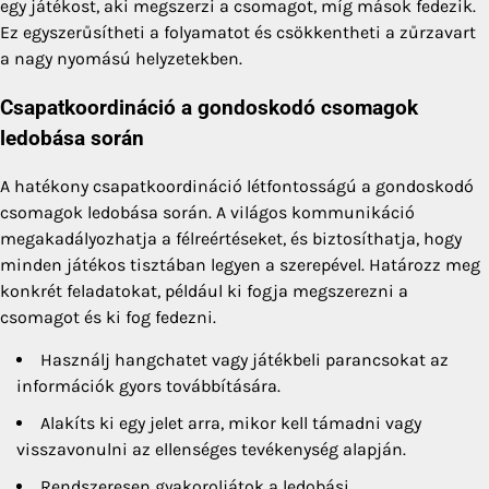
egy játékost, aki megszerzi a csomagot, míg mások fedezik.
Ez egyszerűsítheti a folyamatot és csökkentheti a zűrzavart
a nagy nyomású helyzetekben.
Csapatkoordináció a gondoskodó csomagok
ledobása során
A hatékony csapatkoordináció létfontosságú a gondoskodó
csomagok ledobása során. A világos kommunikáció
megakadályozhatja a félreértéseket, és biztosíthatja, hogy
minden játékos tisztában legyen a szerepével. Határozz meg
konkrét feladatokat, például ki fogja megszerezni a
csomagot és ki fog fedezni.
Használj hangchatet vagy játékbeli parancsokat az
információk gyors továbbítására.
Alakíts ki egy jelet arra, mikor kell támadni vagy
visszavonulni az ellenséges tevékenység alapján.
Rendszeresen gyakoroljátok a ledobási