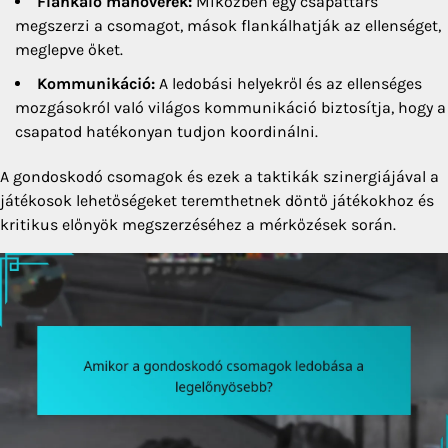
Flankáló manőverek:
Miközben egy csapattárs
megszerzi a csomagot, mások flankálhatják az ellenséget,
meglepve őket.
Kommunikáció:
A ledobási helyekről és az ellenséges
mozgásokról való világos kommunikáció biztosítja, hogy a
csapatod hatékonyan tudjon koordinálni.
A gondoskodó csomagok és ezek a taktikák szinergiájával a
játékosok lehetőségeket teremthetnek döntő játékokhoz és
kritikus előnyök megszerzéséhez a mérkőzések során.