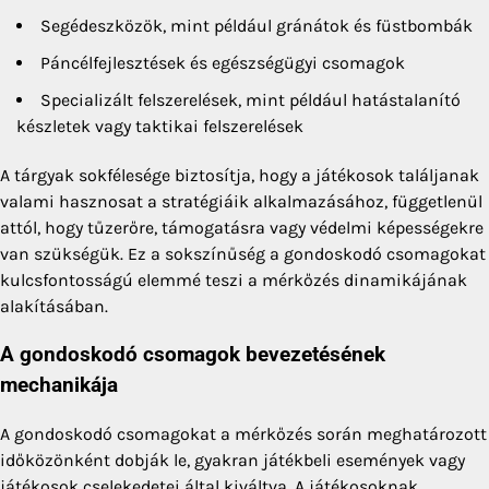
Segédeszközök, mint például gránátok és füstbombák
Páncélfejlesztések és egészségügyi csomagok
Specializált felszerelések, mint például hatástalanító
készletek vagy taktikai felszerelések
A tárgyak sokfélesége biztosítja, hogy a játékosok találjanak
valami hasznosat a stratégiáik alkalmazásához, függetlenül
attól, hogy tűzerőre, támogatásra vagy védelmi képességekre
van szükségük. Ez a sokszínűség a gondoskodó csomagokat
kulcsfontosságú elemmé teszi a mérkőzés dinamikájának
alakításában.
A gondoskodó csomagok bevezetésének
mechanikája
A gondoskodó csomagokat a mérkőzés során meghatározott
időközönként dobják le, gyakran játékbeli események vagy
játékosok cselekedetei által kiváltva. A játékosoknak