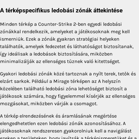
A térképspecifikus ledobási zónák áttekintése
Minden térkép a Counter-Strike 2-ben egyedi ledobási
zónákkal rendelkezik, amelyeket a játékosoknak meg kell
ismerniük. Ezek a zónák gyakran stratégiai helyeken
találhatók, amelyek fedezetet és láthatóságot biztosítanak,
így ideálisak a ledobások biztosítására, miközben
minimalizálják az ellenséges tűznek való kitettséget.
Gyakori ledobási zónák közé tartoznak a nyílt terek, tetők és
elzárt sarkok. Például a Mirage térképen az A helyszín
közelében található ledobási zóna lehetőséget biztosít a
játékosok számára, hogy figyelemmel kísérjék az ellenséges
mozgásokat, miközben várják a csomagot.
A térkép elrendezésének és áramlásának megértése
elengedhetetlen ezen ledobási zónák azonosításához. A
játékosoknak rendszeresen gyakorolniuk kell a navigálást
ezeken a területeken, hogy javítsák a térképismeretüket és a