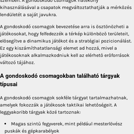
szemben. A gondoskodó csomagok hatékony
kihasználásával a csapatok megváltoztathatják a mérkőzés
lendületét a saját javukra.
A gondoskodó csomagok bevezetése arra is ösztönözheti a
játékosokat, hogy felfedezzék a térkép különböző területeit,
elősegítve a dinamikus játékot és a stratégiai pozicionálást.
Ez egy kiszámíthatatlansági elemet ad hozzá, mivel a
játékosoknak alkalmazkodniuk kell az elérhető erőforrások
változó tájához.
A gondoskodó csomagokban található tárgyak
típusai
A gondoskodó csomagok sokféle tárgyat tartalmazhatnak,
amelyek fokozzák a játékosok taktikai lehetőségeit. A
leggyakoribb tárgyak közé tartoznak:
Magas szintű fegyverek, mint például mesterlövész
puskák és gépkarabélyok