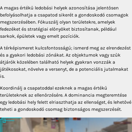
A magas értékű ledobási helyek azonosítása jelentősen
befolyásolhatja a csapatod sikerét a gondoskodó csomagok
megszerzésében. Fókuszálj olyan területekre, amelyek
fedezéket és stratégiai előnyöket biztosítanak, például
sarkok, épületek vagy emelt pozíciók.
A térképismeret kulcsfontosságú; ismerd meg az elrendezést
és a gyakori ledobási zónákat. Az objektumok vagy szűk
átjárók közelében található helyek gyakran vonzzák a
játékosokat, növelve a versenyt, de a potenciális jutalmakat
is.
Koordinálj a csapatoddal ezeknek a magas értékű
területeknek az ellenőrzésére. A dominancia megteremtése
egy ledobási hely felett elriaszthatja az ellenséget, és lehetővé
teheti a gondoskodó csomag biztonságos megszerzését.