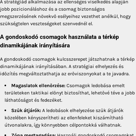
A stratégiád alkalmazása az ellenséges viselkedés alapján
jobb pozicionáláshoz és a csomag biztonságos
megszerzésének növekvő esélyeihez vezethet anélkül, hogy
szükségtelen veszteségeket szenvednél el.
A gondoskodó csomagok használata a térkép
dinamikájának irányítására
A gondoskodó csomagok kulcsszerepet játszhatnak a térkép
dinamikájának irányításában. A stratégiai elhelyezés és
időzítés megváltoztathatja az erőviszonyokat a te javadra.
Magaslatok ellenőrzése:
Csomagok ledobása emelt
területeken taktikai előnyt biztosíthat, lehetővé téve a jobb
láthatóságot és fedezéket.
Szűk átjárók:
A ledobások elhelyezése szűk átjárók
közelében kényszerítheti az ellenfeleket kiszámítható
útvonalakra, így könnyebben célpontokká válhatnak.
Zóna megtagadása:
Használj gondoskodó csomagokat,