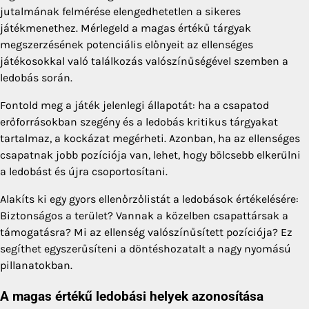
jutalmának felmérése elengedhetetlen a sikeres
játékmenethez. Mérlegeld a magas értékű tárgyak
megszerzésének potenciális előnyeit az ellenséges
játékosokkal való találkozás valószínűségével szemben a
ledobás során.
Fontold meg a játék jelenlegi állapotát: ha a csapatod
erőforrásokban szegény és a ledobás kritikus tárgyakat
tartalmaz, a kockázat megérheti. Azonban, ha az ellenséges
csapatnak jobb pozíciója van, lehet, hogy bölcsebb elkerülni
a ledobást és újra csoportosítani.
Alakíts ki egy gyors ellenőrzőlistát a ledobások értékelésére:
Biztonságos a terület? Vannak a közelben csapattársak a
támogatásra? Mi az ellenség valószínűsített pozíciója? Ez
segíthet egyszerűsíteni a döntéshozatalt a nagy nyomású
pillanatokban.
A magas értékű ledobási helyek azonosítása