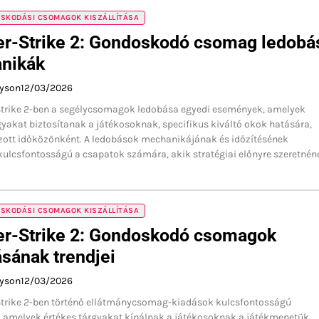
OSKODÁSI CSOMAGOK KISZÁLLÍTÁSA
er-Strike 2: Gondoskodó csomag ledobá
nikák
ayson
12/03/2026
Strike 2-ben a segélycsomagok ledobása egyedi események, amelyek
gyakat biztosítanak a játékosoknak, specifikus kiváltó okok hatására,
ott időközönként. A ledobások mechanikájának és időzítésének
ulcsfontosságú a csapatok számára, akik stratégiai előnyre szeretnén
OSKODÁSI CSOMAGOK KISZÁLLÍTÁSA
er-Strike 2: Gondoskodó csomagok
sának trendjei
ayson
12/03/2026
Strike 2-ben történő ellátmánycsomag-kiadások kulcsfontosságú
 amelyek értékes tárgyakat kínálnak a játékosoknak a játékmenetük