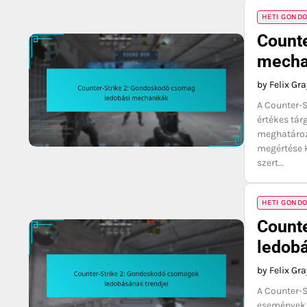
HETI GOND
Count
mecha
by Felix Gr
A Counter-
értékes tár
meghatároz
megértése k
szert…
HETI GOND
Count
ledobá
by Felix Gr
A Counter-
események,