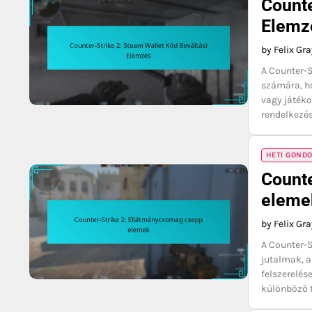
Counte
Elemz
by Felix Gr
A Counter-S
számára, h
vagy játék
rendelkezés
HETI GOND
Counte
eleme
by Felix Gr
A Counter-
jutalmak, 
felszerelés
különböző t