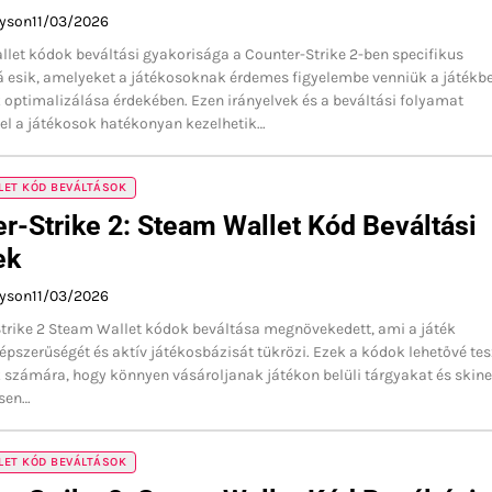
ayson
11/03/2026
let kódok beváltási gyakorisága a Counter-Strike 2-ben specifikus
á esik, amelyeket a játékosoknak érdemes figyelembe venniük a játékbe
 optimalizálása érdekében. Ezen irányelvek és a beváltási folyamat
el a játékosok hatékonyan kezelhetik…
LET KÓD BEVÁLTÁSOK
r-Strike 2: Steam Wallet Kód Beváltási
ek
ayson
11/03/2026
trike 2 Steam Wallet kódok beváltása megnövekedett, ami a játék
pszerűségét és aktív játékosbázisát tükrözi. Ezek a kódok lehetővé tes
 számára, hogy könnyen vásároljanak játékon belüli tárgyakat és skine
ősen…
LET KÓD BEVÁLTÁSOK