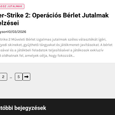
PASSZ JUTALMAK
r-Strike 2: Operációs Bérlet Jutalmak
elzései
ayson
10/03/2026
trike 2 Műveleti Bérlet izgalmas jutalmak széles választékát ígéri,
gyedi skineket, gyűjthető tárgyakat és játékmenet-javításokat. A bérlet
ával és a játékbeli feladatok teljesítésével a játékosok exkluzív
 oldhatnak fel, amelyek célja, hogy fokozzák…
2
…
5
tóbbi bejegyzések