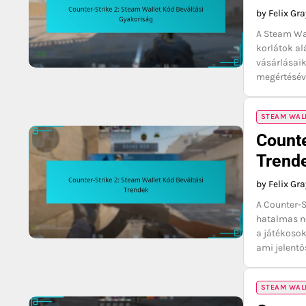
by Felix Gr
A Steam Wal
korlátok al
vásárlásaik
megértésév
STEAM WAL
Counte
Trend
by Felix Gr
A Counter-S
hatalmas né
a játékosok
ami jelent
STEAM WAL