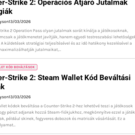
r-Strike 2: Operációs Átjáró Jutalmak
giák
ayson
13/03/2026
trike 2 Operation Pass olyan jutalmak sorát kínálja a játékosoknak,
csak a játékmenetet javítják, hanem egyedi testreszabási lehetősége
 A küldetések stratégiai teljesítésével és az idő hatékony kezelésével a
maximalizálhatják jutalmaikat,…
LET KÓD BEVÁLTÁSOK
r-Strike 2: Steam Wallet Kód Beváltási
ak
ayson
13/03/2026
let kódok beváltása a Counter-Strike 2-hez lehetővé teszi a játékosok
ogy pénzt adjanak hozzá Steam-fiókjukhoz, megkönnyítve ezzel a játé
yak, például skinek, fegyveres dobozok és matricák vásárlását. Ez a
olyamat…