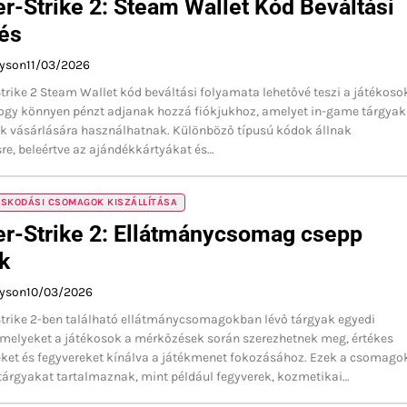
r-Strike 2: Steam Wallet Kód Beváltási
és
ayson
11/03/2026
trike 2 Steam Wallet kód beváltási folyamata lehetővé teszi a játékoso
ogy könnyen pénzt adjanak hozzá fiókjukhoz, amelyet in-game tárgyak
ok vásárlására használhatnak. Különböző típusú kódok állnak
re, beleértve az ajándékkártyákat és…
OSKODÁSI CSOMAGOK KISZÁLLÍTÁSA
r-Strike 2: Ellátmánycsomag csepp
k
ayson
10/03/2026
Strike 2-ben található ellátmánycsomagokban lévő tárgyak egyedi
amelyeket a játékosok a mérkőzések során szerezhetnek meg, értékes
eket és fegyvereket kínálva a játékmenet fokozásához. Ezek a csomago
árgyakat tartalmaznak, mint például fegyverek, kozmetikai…