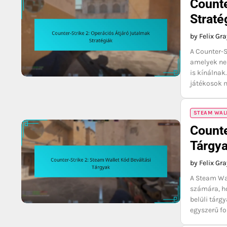
Counte
Straté
by Felix Gr
A Counter-S
amelyek nem
is kínálnak.
játékosok 
STEAM WAL
Counte
Tárgy
by Felix Gr
A Steam Wal
számára, h
belüli tárg
egyszerű f