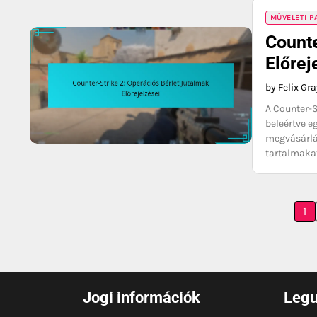
MŰVELETI 
Counte
Előrej
by Felix Gr
A Counter-S
beleértve e
megvásárlás
tartalmakat
Posts
1
pagination
Jogi információk
Legu