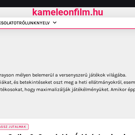
kameleonfilm.hu
CSOLATOT
RÓLUNK
NYELV
Grayson mélyen belemerül a versenyszerű játékok világába.
tégiákat, és betekintéseket oszt meg a heti ellátmányokról, ese
 játékosokat, hogy maximalizálják játékélményüket. Amikor ép
PASSZ JUTALMAK