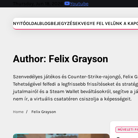
Skip
Thursday, Jun 18, 2026
Youtube
to
content
NYITÓOLDAL
BLOGBEJEGYZÉSEK
VEGYE FEL VELÜNK A KAP
Author:
Felix Grayson
Szenvedélyes játékos és Counter-Strike-rajongó, Felix 
Tehetségével felfedi a legfrissebb frissítéseket és stra
jutalmairól és a Steam Wallet beváltásokról, segítve a
nem ír, a virtuális csatatéren csiszolja a képességeit.
Home
Felix Grayson
MŰVELETI 