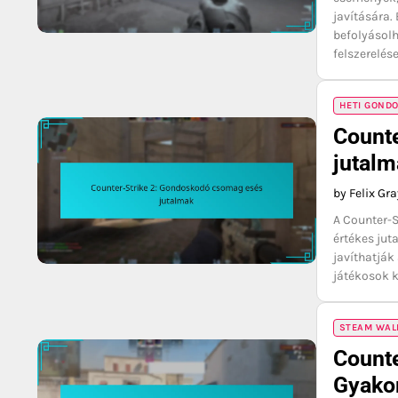
javítására.
befolyásolh
felszerelés
HETI GOND
Count
jutalm
by Felix Gr
A Counter-
értékes jut
javíthatják
játékosok 
STEAM WAL
Counte
Gyako