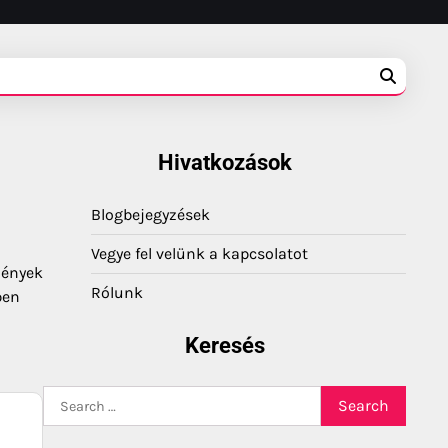
Hivatkozások
Blogbejegyzések
Vegye fel velünk a kapcsolatot
mények
Rólunk
pen
Keresés
Search
for: