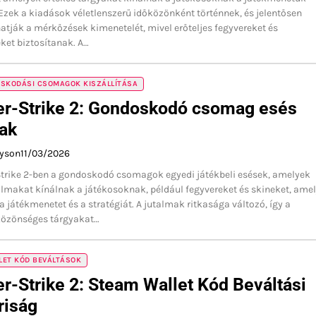
 Ezek a kiadások véletlenszerű időközönként történnek, és jelentősen
atják a mérkőzések kimenetelét, mivel erőteljes fegyvereket és
eket biztosítanak. A…
OSKODÁSI CSOMAGOK KISZÁLLÍTÁSA
er-Strike 2: Gondoskodó csomag esés
ak
ayson
11/03/2026
Strike 2-ben a gondoskodó csomagok egyedi játékbeli esések, amelyek
almakat kínálnak a játékosoknak, például fegyvereket és skineket, ame
 a játékmenetet és a stratégiát. A jutalmak ritkasága változó, így a
közönséges tárgyakat…
LET KÓD BEVÁLTÁSOK
r-Strike 2: Steam Wallet Kód Beváltási
riság