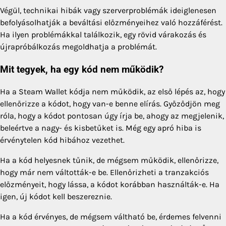
Végül, technikai hibák vagy szerverproblémák ideiglenesen
befolyásolhatják a beváltási előzményeihez való hozzáférést.
Ha ilyen problémákkal találkozik, egy rövid várakozás és
újrapróbálkozás megoldhatja a problémát.
Mit tegyek, ha egy kód nem működik?
Ha a Steam Wallet kódja nem működik, az első lépés az, hogy
ellenőrizze a kódot, hogy van-e benne elírás. Győződjön meg
róla, hogy a kódot pontosan úgy írja be, ahogy az megjelenik,
beleértve a nagy- és kisbetűket is. Még egy apró hiba is
érvénytelen kód hibához vezethet.
Ha a kód helyesnek tűnik, de mégsem működik, ellenőrizze,
hogy már nem váltották-e be. Ellenőrizheti a tranzakciós
előzményeit, hogy lássa, a kódot korábban használták-e. Ha
igen, új kódot kell beszereznie.
Ha a kód érvényes, de mégsem váltható be, érdemes felvenni