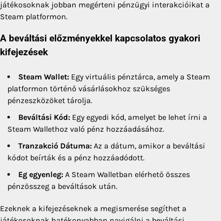
játékosoknak jobban megérteni pénzügyi interakcióikat a
Steam platformon.
A beváltási előzményekkel kapcsolatos gyakori
kifejezések
Steam Wallet:
Egy virtuális pénztárca, amely a Steam
platformon történő vásárlásokhoz szükséges
pénzeszközöket tárolja.
Beváltási Kód:
Egy egyedi kód, amelyet be lehet írni a
Steam Wallethoz való pénz hozzáadásához.
Tranzakció Dátuma:
Az a dátum, amikor a beváltási
kódot beírták és a pénz hozzáadódott.
Eg egyenleg:
A Steam Walletban elérhető összes
pénzösszeg a beváltások után.
Ezeknek a kifejezéseknek a megismerése segíthet a
játékosoknak hatékonyabban navigálni a beváltási