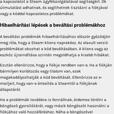
a kapcsolatot a Steam ügyfélszolgálatával segítségért. Ők
útmutatást adhatnak, és segíthetnek tisztázni a fiókjával
vagy a kóddal kapcsolatos problémákat.
Hibaelhárítási lépések a beváltási problémákhoz
A beváltási problémák hibaelhárításához először győződjön
meg róla, hogy a Steam kliens naprakész. Az elavult verzió
problémákat okozhat a kód beváltásában. A kliens vagy az
eszköz újraindítása szintén megoldhatja a kisebb hibákat.
Ezután ellenőrizze, hogy a fiókja rendben van-e. Ha a fiókján
bármilyen korlátozás vagy tilalom van, ezek
megakadályozhatják a kód beváltását. Ellenőrizze az e-
mailjeit, hogy van-e értesítés a Steamtől a fiókjának
állapotáról.
Ha a problémák továbbra is fennállnak, érdemes törölni a
böngésző gyorsítótárát, vagy másik böngészőt használni a
fiókjához való hozzáféréshez. Néha a böngészővel