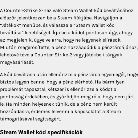
A Counter-Strike 2-hez való Steam Wallet kód beváltásához
először jelentkezzen be a Steam fiókjába. Navigáljon a
“Játékok” menübe, és válassza a “Steam Wallet kód
beváltása” lehetőséget. Írja be a kódot pontosan úgy, ahogy
az megjelenik, ügyelve arra, hogy ne legyenek elírások.
Miután megerősítette, a pénz hozzáadódik a pénztárcájához,
lehetővé téve a Counter-Strike 2 vagy játékbeli tárgyak
megvásárlását.
A kód beváltása után ellenőrizze a pénztárca egyenlegét, hogy
biztos legyen benne, hogy a pénz elérhető. Ha bármilyen
problémát tapasztal, kétszer is ellenőrizze a kódot a
pontosság érdekében, és győződjön meg róla, hogy nem járt
le. Ha minden helyesnek tűnik, de a pénz nem került
hozzáadásra, érdemes felvenni a kapcsolatot a Steam
támogatásával segítségért.
Steam Wallet kód specifikációk