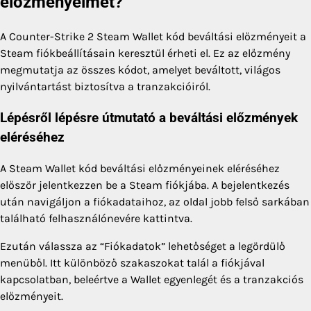
előzményeimet?
A Counter-Strike 2 Steam Wallet kód beváltási előzményeit a
Steam fiókbeállításain keresztül érheti el. Ez az előzmény
megmutatja az összes kódot, amelyet beváltott, világos
nyilvántartást biztosítva a tranzakcióiról.
Lépésről lépésre útmutató a beváltási előzmények
eléréséhez
A Steam Wallet kód beváltási előzményeinek eléréséhez
először jelentkezzen be a Steam fiókjába. A bejelentkezés
után navigáljon a fiókadataihoz, az oldal jobb felső sarkában
található felhasználónevére kattintva.
Ezután válassza az “Fiókadatok” lehetőséget a legördülő
menüből. Itt különböző szakaszokat talál a fiókjával
kapcsolatban, beleértve a Wallet egyenlegét és a tranzakciós
előzményeit.