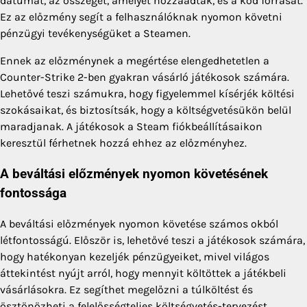
dátumát, az összeget, amelyet hozzáadtak, és a kód forrását.
Ez az előzmény segít a felhasználóknak nyomon követni
pénzügyi tevékenységüket a Steamen.
Ennek az előzménynek a megértése elengedhetetlen a
Counter-Strike 2-ben gyakran vásárló játékosok számára.
Lehetővé teszi számukra, hogy figyelemmel kísérjék költési
szokásaikat, és biztosítsák, hogy a költségvetésükön belül
maradjanak. A játékosok a Steam fiókbeállításaikon
keresztül férhetnek hozzá ehhez az előzményhez.
A beváltási előzmények nyomon követésének
fontossága
A beváltási előzmények nyomon követése számos okból
létfontosságú. Először is, lehetővé teszi a játékosok számára,
hogy hatékonyan kezeljék pénzügyeiket, mivel világos
áttekintést nyújt arról, hogy mennyit költöttek a játékbeli
vásárlásokra. Ez segíthet megelőzni a túlköltést és
ösztönözheti a felelősségteljes költségvetés-tervezést.