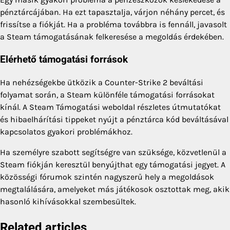
pénztárcájában. Ha ezt tapasztalja, várjon néhány percet, és
frissítse a fiókját. Ha a probléma továbbra is fennáll, javasolt
a Steam támogatásának felkeresése a megoldás érdekében.
Elérhető támogatási források
Ha nehézségekbe ütközik a Counter-Strike 2 beváltási
folyamat során, a Steam különféle támogatási forrásokat
kínál. A Steam Támogatási weboldal részletes útmutatókat
és hibaelhárítási tippeket nyújt a pénztárca kód beváltásával
kapcsolatos gyakori problémákhoz.
Ha személyre szabott segítségre van szüksége, közvetlenül a
Steam fiókján keresztül benyújthat egy támogatási jegyet. A
közösségi fórumok szintén nagyszerű hely a megoldások
megtalálására, amelyeket más játékosok osztottak meg, akik
hasonló kihívásokkal szembesültek.
Related articles