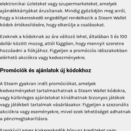
elektronikai üzleteket vagy szupermarketeket, amelyek
ajándékkártyákat árusítanak. Mindig győződjön meg arról,
hogy a kiskereskedő engedéllyel rendelkezik a Steam Wallet
kódok értékesítésére, hogy elkerülje a csalásokat.
Ezeknek a kódoknak az ára változó lehet, általában 5 és 100
dollár között mozog, attól függően, hogy mennyit szeretne
hozzáadni a fiókjához. Figyeljen a promóciós időszakokban
elérhető akciókra vagy kedvezményekre.
Promóciók és ajánlatok új kódokhoz
A Steam gyakran indít promóciókat, amelyek
kedvezményeket tartalmazhatnak a Steam Wallet kódokra,
vagy különleges ajánlatokat kínálhatnak bizonyos játékok
vagy játékbeli tartalmak vásárlásakor. Figyeljen a szezonális
akciókra vagy eseményekre, mivel ezek lehetőséget adhatnak
a pénzmegtakarításra.
Ezenkívül egyes kiskereskedők bónusz krediteket vagy