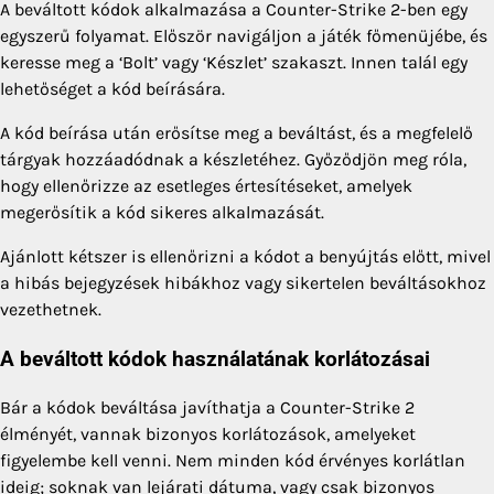
A beváltott kódok alkalmazása a Counter-Strike 2-ben egy
egyszerű folyamat. Először navigáljon a játék főmenüjébe, és
keresse meg a ‘Bolt’ vagy ‘Készlet’ szakaszt. Innen talál egy
lehetőséget a kód beírására.
A kód beírása után erősítse meg a beváltást, és a megfelelő
tárgyak hozzáadódnak a készletéhez. Győződjön meg róla,
hogy ellenőrizze az esetleges értesítéseket, amelyek
megerősítik a kód sikeres alkalmazását.
Ajánlott kétszer is ellenőrizni a kódot a benyújtás előtt, mivel
a hibás bejegyzések hibákhoz vagy sikertelen beváltásokhoz
vezethetnek.
A beváltott kódok használatának korlátozásai
Bár a kódok beváltása javíthatja a Counter-Strike 2
élményét, vannak bizonyos korlátozások, amelyeket
figyelembe kell venni. Nem minden kód érvényes korlátlan
ideig; soknak van lejárati dátuma, vagy csak bizonyos