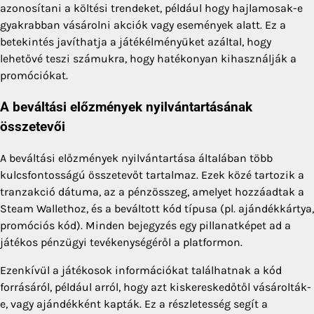
azonosítani a költési trendeket, például hogy hajlamosak-e
gyakrabban vásárolni akciók vagy események alatt. Ez a
betekintés javíthatja a játékélményüket azáltal, hogy
lehetővé teszi számukra, hogy hatékonyan kihasználják a
promóciókat.
A beváltási előzmények nyilvántartásának
összetevői
A beváltási előzmények nyilvántartása általában több
kulcsfontosságú összetevőt tartalmaz. Ezek közé tartozik a
tranzakció dátuma, az a pénzösszeg, amelyet hozzáadtak a
Steam Wallethoz, és a beváltott kód típusa (pl. ajándékkártya,
promóciós kód). Minden bejegyzés egy pillanatképet ad a
játékos pénzügyi tevékenységéről a platformon.
Ezenkívül a játékosok információkat találhatnak a kód
forrásáról, például arról, hogy azt kiskereskedőtől vásárolták-
e, vagy ajándékként kapták. Ez a részletesség segít a