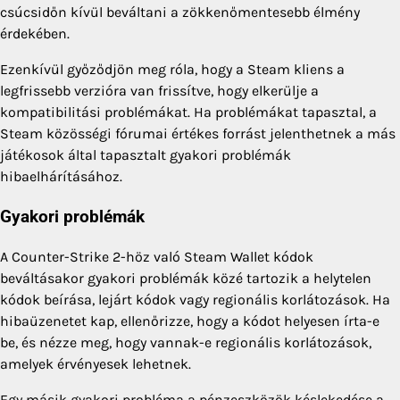
csúcsidőn kívül beváltani a zökkenőmentesebb élmény
érdekében.
Ezenkívül győződjön meg róla, hogy a Steam kliens a
legfrissebb verzióra van frissítve, hogy elkerülje a
kompatibilitási problémákat. Ha problémákat tapasztal, a
Steam közösségi fórumai értékes forrást jelenthetnek a más
játékosok által tapasztalt gyakori problémák
hibaelhárításához.
Gyakori problémák
A Counter-Strike 2-höz való Steam Wallet kódok
beváltásakor gyakori problémák közé tartozik a helytelen
kódok beírása, lejárt kódok vagy regionális korlátozások. Ha
hibaüzenetet kap, ellenőrizze, hogy a kódot helyesen írta-e
be, és nézze meg, hogy vannak-e regionális korlátozások,
amelyek érvényesek lehetnek.
Egy másik gyakori probléma a pénzeszközök késlekedése a