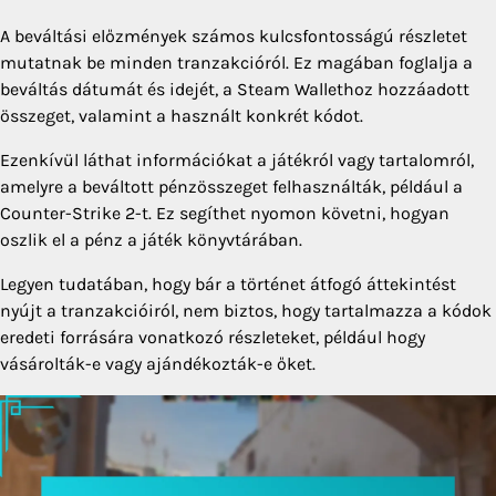
A beváltási előzmények számos kulcsfontosságú részletet
mutatnak be minden tranzakcióról. Ez magában foglalja a
beváltás dátumát és idejét, a Steam Wallethoz hozzáadott
összeget, valamint a használt konkrét kódot.
Ezenkívül láthat információkat a játékról vagy tartalomról,
amelyre a beváltott pénzösszeget felhasználták, például a
Counter-Strike 2-t. Ez segíthet nyomon követni, hogyan
oszlik el a pénz a játék könyvtárában.
Legyen tudatában, hogy bár a történet átfogó áttekintést
nyújt a tranzakcióiról, nem biztos, hogy tartalmazza a kódok
eredeti forrására vonatkozó részleteket, például hogy
vásárolták-e vagy ajándékozták-e őket.