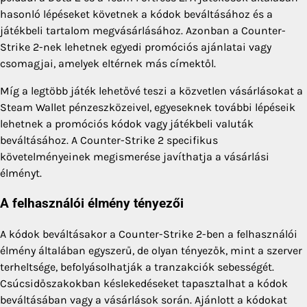
hasonló lépéseket követnek a kódok beváltásához és a
játékbeli tartalom megvásárlásához. Azonban a Counter-
Strike 2-nek lehetnek egyedi promóciós ajánlatai vagy
csomagjai, amelyek eltérnek más címektől.
Míg a legtöbb játék lehetővé teszi a közvetlen vásárlásokat a
Steam Wallet pénzeszközeivel, egyeseknek további lépéseik
lehetnek a promóciós kódok vagy játékbeli valuták
beváltásához. A Counter-Strike 2 specifikus
követelményeinek megismerése javíthatja a vásárlási
élményt.
A felhasználói élmény tényezői
A kódok beváltásakor a Counter-Strike 2-ben a felhasználói
élmény általában egyszerű, de olyan tényezők, mint a szerver
terheltsége, befolyásolhatják a tranzakciók sebességét.
Csúcsidőszakokban késlekedéseket tapasztalhat a kódok
beváltásában vagy a vásárlások során. Ajánlott a kódokat