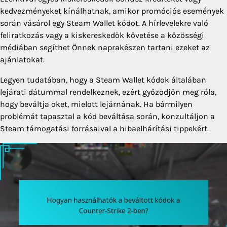
kedvezményeket kínálhatnak, amikor promóciós események
során vásárol egy Steam Wallet kódot. A hírlevelekre való
feliratkozás vagy a kiskereskedők követése a közösségi
médiában segíthet Önnek naprakészen tartani ezeket az
ajánlatokat.
Legyen tudatában, hogy a Steam Wallet kódok általában
lejárati dátummal rendelkeznek, ezért győződjön meg róla,
hogy beváltja őket, mielőtt lejárnának. Ha bármilyen
problémát tapasztal a kód beváltása során, konzultáljon a
Steam támogatási forrásaival a hibaelhárítási tippekért.