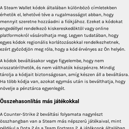
A Steam Wallet kódok általában különböző címletekben
érhetők el, lehetővé téve a rugalmasságot abban, hogy
mennyit szeretne hozzáadni a fiókjához. Ezeket a kódokat
engedéllyel rendelkező kiskereskedőktől vagy online
platformokról vásárolhatja meg. Legyen tudatában, hogy
egyes kódok regionális korlátozásokkal rendelkezhetnek,
ezért győződjön meg róla, hogy a kód érvényes az Ön helyén.
A kódok beváltásakor vegye figyelembe, hogy nem
visszatéríthetők, és nem válthatók készpénzre. Mindig
tárolja a kódjait biztonságosan, amíg készen áll a beváltásra.
Ha több kódja van, azokat egymás után is beválthatja, hogy
növelje a pénztárca egyenlegét.
Összehasonlítás más játékokkal
A Counter-Strike 2 beváltási folyamata nagyrészt
összhangban van a Steam más népszerű játékaival, mint
például a Dota 2 és a Team Fortress 2. A játékosok általában