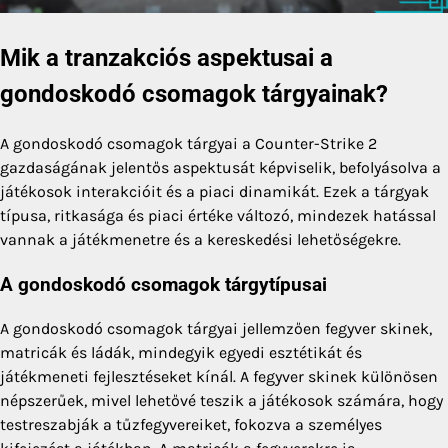
Mik a tranzakciós aspektusai a
gondoskodó csomagok tárgyainak?
A gondoskodó csomagok tárgyai a Counter-Strike 2
gazdaságának jelentős aspektusát képviselik, befolyásolva a
játékosok interakcióit és a piaci dinamikát. Ezek a tárgyak
típusa, ritkasága és piaci értéke változó, mindezek hatással
vannak a játékmenetre és a kereskedési lehetőségekre.
A gondoskodó csomagok tárgytípusai
A gondoskodó csomagok tárgyai jellemzően fegyver skinek,
matricák és ládák, mindegyik egyedi esztétikát és
játékmeneti fejlesztéseket kínál. A fegyver skinek különösen
népszerűek, mivel lehetővé teszik a játékosok számára, hogy
testreszabják a tűzfegyvereiket, fokozva a személyes