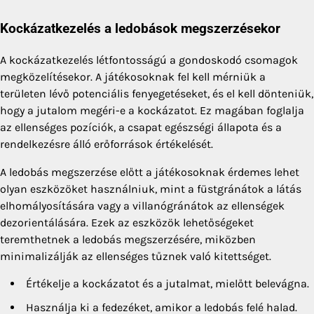
Kockázatkezelés a ledobások megszerzésekor
A kockázatkezelés létfontosságú a gondoskodó csomagok
megközelítésekor. A játékosoknak fel kell mérniük a
területen lévő potenciális fenyegetéseket, és el kell dönteniük,
hogy a jutalom megéri-e a kockázatot. Ez magában foglalja
az ellenséges pozíciók, a csapat egészségi állapota és a
rendelkezésre álló erőforrások értékelését.
A ledobás megszerzése előtt a játékosoknak érdemes lehet
olyan eszközöket használniuk, mint a füstgránátok a látás
elhomályosítására vagy a villanógránátok az ellenségek
dezorientálására. Ezek az eszközök lehetőségeket
teremthetnek a ledobás megszerzésére, miközben
minimalizálják az ellenséges tűznek való kitettséget.
Értékelje a kockázatot és a jutalmat, mielőtt belevágna.
Használja ki a fedezéket, amikor a ledobás felé halad.