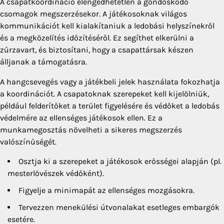
A csapatkoordináció elengedhetetlen a gondoskodó
csomagok megszerzésekor. A játékosoknak világos
kommunikációt kell kialakítaniuk a ledobási helyszínekről
és a megközelítés időzítéséről. Ez segíthet elkerülni a
zűrzavart, és biztosítani, hogy a csapattársak készen
álljanak a támogatásra.
A hangcsevegés vagy a játékbeli jelek használata fokozhatja
a koordinációt. A csapatoknak szerepeket kell kijelölniük,
például felderítőket a terület figyelésére és védőket a ledobás
védelmére az ellenséges játékosok ellen. Ez a
munkamegosztás növelheti a sikeres megszerzés
valószínűségét.
Osztja ki a szerepeket a játékosok erősségei alapján (pl.
mesterlövészek védőként).
Figyelje a minimapát az ellenséges mozgásokra.
Tervezzen menekülési útvonalakat esetleges embargók
esetére.