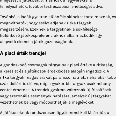
kifejezést a játékban. A matricák a fegyverekre is
felhelyezhetők, további testreszabási lehetőséget adva.
Továbbá, a ládák gyakran különféle skineket tartalmaznak, és
megnyithatók, hogy esélyt adjanak ritka tárgyak
megszerzésére. Ezeknek a tárgyaknak a sokfélesége
különböző játékospreferenciákhoz alkalmazkodik, így
alapvető elemei a játék gazdaságának.
A piaci érték trendjei
A gondoskodó csomagok tárgyainak piaci értéke a ritkaság,
a kereslet és a játékosok érdeklődése alapján ingadozik. A
ritka tárgyak magas árakat parancsolhatnak, néha akár több
száz dollárt is elérve, míg a gyakoribb tárgyak csak néhány
centet érhetnek. A trendek gyakran változnak új frissítések
vagy szezonális események hatására, amelyek új tárgyakat
vezethetnek be vagy módosíthatják a meglévőket.
A játékosoknak rendszeresen figyelemmel kell kísérniük a