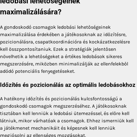
ledobási lehetőségeinek
maximalizálására?
A gondoskodó csomagok ledobási lehetőségeinek
maximalizálása érdekében a játékosoknak az időzítésre,
pozicionálásra, csapatkoordinációra és kockázatkezelésre
kell összpontosítaniuk. Ezek a stratégiák jelentősen
növelhetik a lehetőségeket a értékes ledobások sikeres
megszerzésére, miközben minimalizálják az ellenfelekből
adódó potenciális fenyegetéseket.
Időzítés és pozicionálás az optimális ledobásokhoz
A hatékony időzítés és pozicionálás kulcsfontosságú a
gondoskodó csomagok megszerzéséhez. A játékosoknak
tisztában kell lenniük a ledobási ütemezéssel, és előre kell
látniuk, mikor várhatóak a csomagok. Ehhez ismerniük kell
a játékmenet mechanikáit és képesnek kell lenniük
megjósolni az ellenséges mozgásokat.