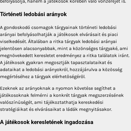
befolyásolja, hanem a játékosok körében való vonzerejét is.
Történeti ledobási arányok
A gondoskodó csomagok tárgyainak történeti ledobási
arányai befolyásolhatják a játékosok elvárásait és piaci
viselkedését. Általában a ritka tárgyak ledobási arányai
jelentősen alacsonyabbak, mint a közönséges tárgyaké, ami
megnövekedett keresletet eredményez a ritka találatok iránt.
A játékosok gyakran megosztják tapasztalataikat és
adataikat a ledobási arányokról, hozzájárulva a közösség
megértéséhez a tárgyak elérhetőségéről.
Ezeknek az arányoknak a nyomon követése segíthet a
játékosoknak felmérni a konkrét tárgyak megszerzésének
valószínűségét, ami tájékoztathatja kereskedési
stratégiáikat és elvárásaikat a ládák megnyitásakor.
A játékosok keresletének ingadozása