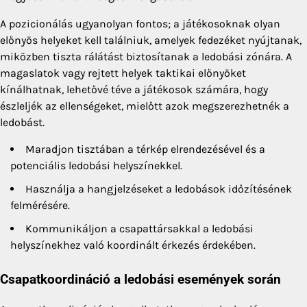
A pozicionálás ugyanolyan fontos; a játékosoknak olyan
előnyös helyeket kell találniuk, amelyek fedezéket nyújtanak,
miközben tiszta rálátást biztosítanak a ledobási zónára. A
magaslatok vagy rejtett helyek taktikai előnyöket
kínálhatnak, lehetővé téve a játékosok számára, hogy
észleljék az ellenségeket, mielőtt azok megszerezhetnék a
ledobást.
Maradjon tisztában a térkép elrendezésével és a
potenciális ledobási helyszínekkel.
Használja a hangjelzéseket a ledobások időzítésének
felmérésére.
Kommunikáljon a csapattársakkal a ledobási
helyszínekhez való koordinált érkezés érdekében.
Csapatkoordináció a ledobási események során