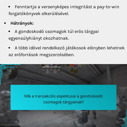
Fenntartja a versenyképes integritást a pay-to-win
forgatókönyvek elkerülésével.
Hátrányok:
A gondoskodó csomagok túl erős tárgyai
egyensúlyhiányt okozhatnak.
A több idővel rendelkező játékosok előnyben lehetnek
az erőforrások megszerzésében.