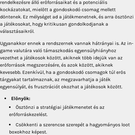
rendelkezésre álló erőforrásaikat és a potenciális
kockázatokat, mielőtt a gondoskodó csomag mellett
döntenek. Ez mélységet ad a játékmenetnek, és arra ösztönzi
a játékosokat, hogy kritikusan gondolkodjanak a
választásaikról.
Ugyanakkor ennek a rendszernek vannak hátrányai is. Az in-
game valutára való támaszkodás egyensúlyhiányhoz
vezethet a játékosok között, akiknek több idejük van az
erőforrások megszerzésére, és azok között, akiknek
kevesebb. Ezenkívül, ha a gondoskodó csomagok túl erős
tárgyakat tartalmaznak, az megzavarhatja a játék
egyensúlyát, és frusztrációt okozhat a játékosok között.
Előnyök:
Ösztönzi a stratégiai játékmenetet és az
erőforráskezelést.
Csökkenti a szerencse szerepét a hagyományos loot
boxokhoz képest.