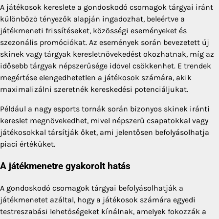
A játékosok kereslete a gondoskodó csomagok tárgyai iránt
különböző tényezők alapján ingadozhat, beleértve a
játékmeneti frissítéseket, közösségi eseményeket és
szezonális promóciókat. Az események során bevezetett új
skinek vagy tárgyak keresletnövekedést okozhatnak, míg az
idősebb tárgyak népszerűsége idővel csökkenhet. E trendek
megértése elengedhetetlen a játékosok számára, akik
maximalizálni szeretnék kereskedési potenciáljukat.
Például a nagy esports tornák során bizonyos skinek iránti
kereslet megnövekedhet, mivel népszerű csapatokkal vagy
játékosokkal társítják őket, ami jelentősen befolyásolhatja
piaci értéküket.
A játékmenetre gyakorolt hatás
A gondoskodó csomagok tárgyai befolyásolhatják a
játékmenetet azáltal, hogy a játékosok számára egyedi
testreszabási lehetőségeket kínálnak, amelyek fokozzák a