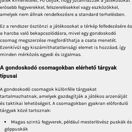
játék kimenetelét. Fő céljuk, hogy jutalmazzák a játékosokat
erősebb fegyverekkel, felszerelésekkel vagy eszközökkel,
amelyek nem állnak rendelkezésre a standard terhelésben.
Ez a rendszer ösztönzi a játékosokat a térkép felfedezésére és
a harcba való bekapcsolódásra, mivel egy gondoskodó
csomag megszerzése megfordíthatja a csata menetét.
Ezenkívül egy kiszámíthatatlansági elemet is hozzáad, így
minden mérkőzés egyedi és izgalmas.
A gondoskodó csomagokban elérhető tárgyak
típusai
A gondoskodó csomagok különféle tárgyakat
tartalmazhatnak, amelyek gazdagítják a játékos arzenálját
és taktikai lehetőségeit. A csomagokban gyakran előforduló
tárgyak közé tartoznak:
Magas szintű fegyverek, például mesterlövész puskák és
géppuskák