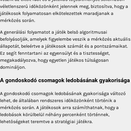
véletlenszerű időközönként jelennek meg, biztosítva, hogy a
játékosok folyamatosan elkötelezettek maradjanak a
mérkőzés során.
A generálási folyamatot a játék belső algoritmusai
befolyásolják, amelyek figyelembe veszik a mérkőzés aktuális
állapotát, beleértve a játékosok számát és a pontszámaikat.
Ez segít fenntartani az egyensúlyt és a tisztességet,
megakadályozva, hogy egyetlen játékos túlságosan
domináljon.
A gondoskodó csomagok ledobásának gyakorisága
A gondoskodó csomagok ledobásának gyakorisága változó
lehet, de általában rendszeres időközönként történik a
mérkőzés során. A játékosok arra számíthatnak, hogy a
ledobások körülbelül néhány percenként történnek,
lehetőségeket teremtve a stratégiai játékra.