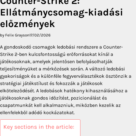
Counter-Strike 2:
Ellátmánycsomag-kiadási
előzmények
by Felix Grayson
17/02/2026
A gondoskodó csomagok ledobási rendszere a Counter-
Strike 2-ben kulcsfontosságú erőforrásokat kínál a
játékosoknak, amelyek jelentősen befolyásolhatják
teljesítményüket a mérkőzések során. A változó ledobási
gyakoriságok és a különféle fegyverválasztékok ösztönzik a
stratégiai játékstílust és fokozzák a játékosok
elköteleződését. A ledobások hatékony kihasználásához a
játékosoknak gondos időzítést, pozicionálást és
csapatmunkát kell alkalmazniuk, miközben kezelik az
ellenfelekből adódó kockázatokat.
Key sections in the article: