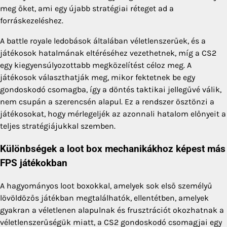
meg őket, ami egy újabb stratégiai réteget ad a
forráskezeléshez.
A battle royale ledobások általában véletlenszerűek, és a
játékosok hatalmának eltéréséhez vezethetnek, míg a CS2
egy kiegyensúlyozottabb megközelítést céloz meg. A
játékosok választhatják meg, mikor fektetnek be egy
gondoskodó csomagba, így a döntés taktikai jellegűvé válik,
nem csupán a szerencsén alapul. Ez a rendszer ösztönzi a
játékosokat, hogy mérlegeljék az azonnali hatalom előnyeit a
teljes stratégiájukkal szemben.
Különbségek a loot box mechanikákhoz képest más
FPS játékokban
A hagyományos loot boxokkal, amelyek sok első személyű
lövöldözős játékban megtalálhatók, ellentétben, amelyek
gyakran a véletlenen alapulnak és frusztrációt okozhatnak a
véletlenszerűségük miatt, a CS2 gondoskodó csomagjai egy