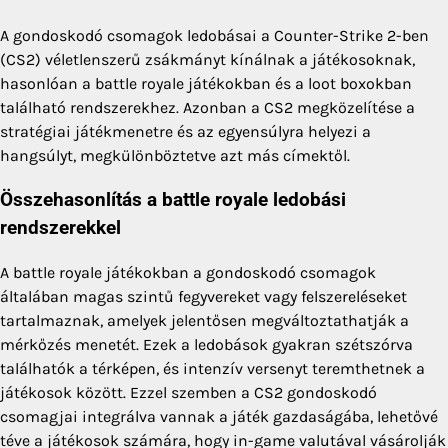
A gondoskodó csomagok ledobásai a Counter-Strike 2-ben
(CS2) véletlenszerű zsákmányt kínálnak a játékosoknak,
hasonlóan a battle royale játékokban és a loot boxokban
található rendszerekhez. Azonban a CS2 megközelítése a
stratégiai játékmenetre és az egyensúlyra helyezi a
hangsúlyt, megkülönböztetve azt más címektől.
Összehasonlítás a battle royale ledobási
rendszerekkel
A battle royale játékokban a gondoskodó csomagok
általában magas szintű fegyvereket vagy felszereléseket
tartalmaznak, amelyek jelentősen megváltoztathatják a
mérkőzés menetét. Ezek a ledobások gyakran szétszórva
találhatók a térképen, és intenzív versenyt teremthetnek a
játékosok között. Ezzel szemben a CS2 gondoskodó
csomagjai integrálva vannak a játék gazdaságába, lehetővé
téve a játékosok számára, hogy in-game valutával vásárolják