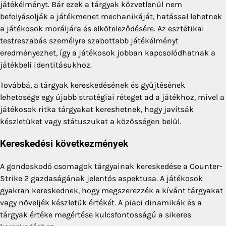
játékélményt. Bár ezek a tárgyak közvetlenül nem
befolyásolják a játékmenet mechanikáját, hatással lehetnek
a játékosok moráljára és elköteleződésére. Az esztétikai
testreszabás személyre szabottabb játékélményt
eredményezhet, így a játékosok jobban kapcsolódhatnak a
játékbeli identitásukhoz.
Továbbá, a tárgyak kereskedésének és gyűjtésének
lehetősége egy újabb stratégiai réteget ad a játékhoz, mivel a
játékosok ritka tárgyakat kereshetnek, hogy javítsák
készletüket vagy státuszukat a közösségen belül.
Kereskedési következmények
A gondoskodó csomagok tárgyainak kereskedése a Counter-
Strike 2 gazdaságának jelentős aspektusa. A játékosok
gyakran kereskednek, hogy megszerezzék a kívánt tárgyakat
vagy növeljék készletük értékét. A piaci dinamikák és a
tárgyak értéke megértése kulcsfontosságú a sikeres