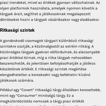
piaci trendeket, mivel az értékek gyorsan változhatnak. Az
olyan platformok használata, amelyek nyomon követik a
tárgyak árait, segíthet a játékosoknak megalapozott
döntéseket hozni a tárgyak vásárlásakor vagy eladásakor.
Ritkasági szintek
A gondoskodó csomagok tárgyait különböző ritkasági
szintekre osztják, a közönségestől az extrém ritkáig. A
közönséges tárgyak gyakran előfordulnak, és alacsonyabb
piaci értékkel bírnak, míg a ritka tárgyak nehezebben
beszerezhetők, és jelentősen befolyásolhatják a játékos
készletének értékét. E ritkasági szintek megértése
elengedhetetlen a kereskedni vagy befektetni kívánó
játékosok számára.
Például egy “Covert” ritkaságú tárgy általában keresettebb,
mint egy “Consumer” minőségű tárgy. Ez a
megkülönböztetés nemcsak a tárgy piaci értékét