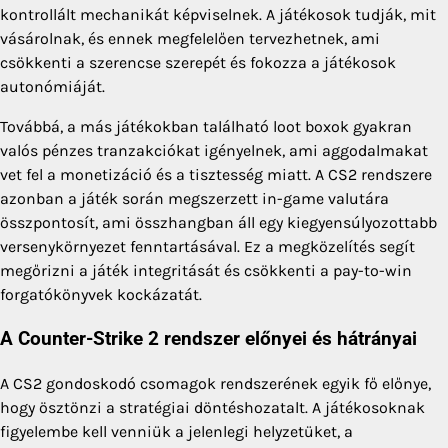
kontrollált mechanikát képviselnek. A játékosok tudják, mit
vásárolnak, és ennek megfelelően tervezhetnek, ami
csökkenti a szerencse szerepét és fokozza a játékosok
autonómiáját.
Továbbá, a más játékokban található loot boxok gyakran
valós pénzes tranzakciókat igényelnek, ami aggodalmakat
vet fel a monetizáció és a tisztesség miatt. A CS2 rendszere
azonban a játék során megszerzett in-game valutára
összpontosít, ami összhangban áll egy kiegyensúlyozottabb
versenykörnyezet fenntartásával. Ez a megközelítés segít
megőrizni a játék integritását és csökkenti a pay-to-win
forgatókönyvek kockázatát.
A Counter-Strike 2 rendszer előnyei és hátrányai
A CS2 gondoskodó csomagok rendszerének egyik fő előnye,
hogy ösztönzi a stratégiai döntéshozatalt. A játékosoknak
figyelembe kell venniük a jelenlegi helyzetüket, a