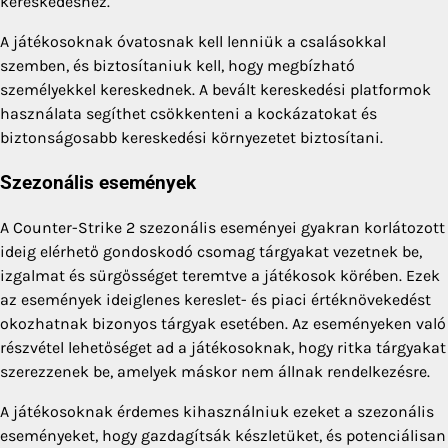
kereskedéshez.
A játékosoknak óvatosnak kell lenniük a csalásokkal
szemben, és biztosítaniuk kell, hogy megbízható
személyekkel kereskednek. A bevált kereskedési platformok
használata segíthet csökkenteni a kockázatokat és
biztonságosabb kereskedési környezetet biztosítani.
Szezonális események
A Counter-Strike 2 szezonális eseményei gyakran korlátozott
ideig elérhető gondoskodó csomag tárgyakat vezetnek be,
izgalmat és sürgősséget teremtve a játékosok körében. Ezek
az események ideiglenes kereslet- és piaci értéknövekedést
okozhatnak bizonyos tárgyak esetében. Az eseményeken való
részvétel lehetőséget ad a játékosoknak, hogy ritka tárgyakat
szerezzenek be, amelyek máskor nem állnak rendelkezésre.
A játékosoknak érdemes kihasználniuk ezeket a szezonális
eseményeket, hogy gazdagítsák készletüket, és potenciálisan