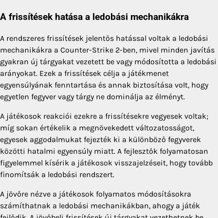
A frissítések hatása a ledobási mechanikákra
A rendszeres frissítések jelentős hatással voltak a ledobási
mechanikákra a Counter-Strike 2-ben, mivel minden javítás
gyakran új tárgyakat vezetett be vagy módosította a ledobási
arányokat. Ezek a frissítések célja a játékmenet
egyensúlyának fenntartása és annak biztosítása volt, hogy
egyetlen fegyver vagy tárgy ne dominálja az élményt.
A játékosok reakciói ezekre a frissítésekre vegyesek voltak;
míg sokan értékelik a megnövekedett változatosságot,
egyesek aggodalmukat fejezték ki a különböző fegyverek
közötti hatalmi egyensúly miatt. A fejlesztők folyamatosan
figyelemmel kísérik a játékosok visszajelzéseit, hogy tovább
finomítsák a ledobási rendszert.
A jövőre nézve a játékosok folyamatos módosításokra
számíthatnak a ledobási mechanikákban, ahogy a játék
fejlődik. A jövőbeli frissítések új tárgyakat vezethetnek be