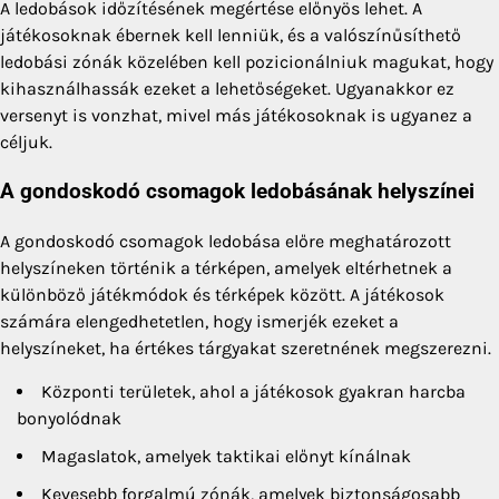
A ledobások időzítésének megértése előnyös lehet. A
játékosoknak ébernek kell lenniük, és a valószínűsíthető
ledobási zónák közelében kell pozicionálniuk magukat, hogy
kihasználhassák ezeket a lehetőségeket. Ugyanakkor ez
versenyt is vonzhat, mivel más játékosoknak is ugyanez a
céljuk.
A gondoskodó csomagok ledobásának helyszínei
A gondoskodó csomagok ledobása előre meghatározott
helyszíneken történik a térképen, amelyek eltérhetnek a
különböző játékmódok és térképek között. A játékosok
számára elengedhetetlen, hogy ismerjék ezeket a
helyszíneket, ha értékes tárgyakat szeretnének megszerezni.
Központi területek, ahol a játékosok gyakran harcba
bonyolódnak
Magaslatok, amelyek taktikai előnyt kínálnak
Kevesebb forgalmú zónák, amelyek biztonságosabb