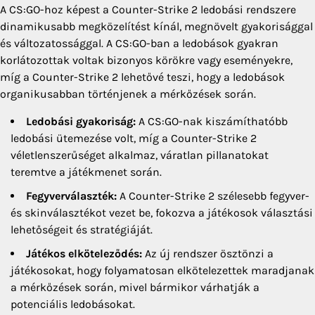
A CS:GO-hoz képest a Counter-Strike 2 ledobási rendszere
dinamikusabb megközelítést kínál, megnövelt gyakorisággal
és változatossággal. A CS:GO-ban a ledobások gyakran
korlátozottak voltak bizonyos körökre vagy eseményekre,
míg a Counter-Strike 2 lehetővé teszi, hogy a ledobások
organikusabban történjenek a mérkőzések során.
Ledobási gyakoriság:
A CS:GO-nak kiszámíthatóbb
ledobási ütemezése volt, míg a Counter-Strike 2
véletlenszerűséget alkalmaz, váratlan pillanatokat
teremtve a játékmenet során.
Fegyverválaszték:
A Counter-Strike 2 szélesebb fegyver-
és skinválasztékot vezet be, fokozva a játékosok választási
lehetőségeit és stratégiáját.
Játékos elköteleződés:
Az új rendszer ösztönzi a
játékosokat, hogy folyamatosan elkötelezettek maradjanak
a mérkőzések során, mivel bármikor várhatják a
potenciális ledobásokat.