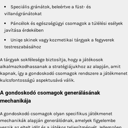
Speciális gránátok, beleértve a füst- és
villanógránátokat
Páncélok és egészségügyi csomagok a túlélési esélyek
javítása érdekében
Uniqe skinek vagy kozmetikai tárgyak a fegyverek
testreszabásához
A tárgyak sokfélesége biztosítja, hogy a játékosok
alkalmazkodhassanak a stratégiájukhoz az alapján, amit
kapnak, így a gondoskodó csomagok rendszere a játékmenet
kulcsfontosságú aspektusává válik.
A gondoskodó csomagok generálásának
mechanikája
A gondoskodó csomagok olyan specifikus játékmenet
mechanikák alapján generálódnak, amelyek figyelembe
veszik az eltelt időt és a játékos teljesítményét. Jellemzően